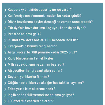
Kaspersky antivirüs security ne işe yarar?
Kaliforniya'nın ekonomisi neden bu kadar güçlü?
Döviz bozdurma devlet desteği ne zaman sona erecek?
Türkiye'nin hava durumu kaç uydu ile takip ediliyor?
Penti ne anlama gelir?
9. sınıf fizik ders notları PDF nereden indirilir?
Liverpool'un kırmızı rengi nedir?
Asgari ücrette SGK primi ne kadar 2025 brüt?
Rio Bildirgesi'nin Temel İlkeleri
Milli irade dönemi ne zaman başladı?
Ağ geçitleri hangi avantajları sunar?
Şeytani yerli korku filmi mi?
Göğüs hastalıkları ve akciğer hastalıkları aynı mı?
Edebiyatta isim aktarımı nedir?
İngilizcede frikik vermek ne anlama geliyor?
El Cezeri'nin eserleri nelerdir?