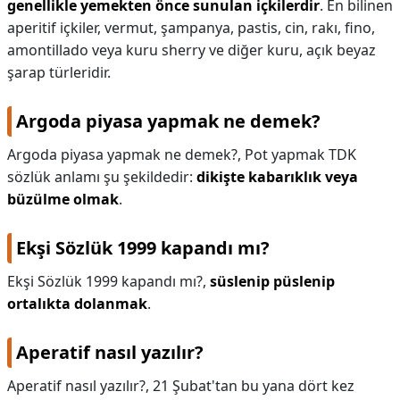
genellikle yemekten önce sunulan içkilerdir
. En bilinen
aperitif içkiler, vermut, şampanya, pastis, cin, rakı, fino,
amontillado veya kuru sherry ve diğer kuru, açık beyaz
şarap türleridir.
Argoda piyasa yapmak ne demek?
Argoda piyasa yapmak ne demek?,
Pot yapmak TDK
sözlük anlamı şu şekildedir:
dikişte kabarıklık veya
büzülme olmak
.
Ekşi Sözlük 1999 kapandı mı?
Ekşi Sözlük 1999 kapandı mı?,
süslenip püslenip
ortalıkta dolanmak
.
Aperatif nasıl yazılır?
Aperatif nasıl yazılır?,
21 Şubat'tan bu yana dört kez