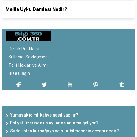
Melila Uyku Damlası Nedir?
Gizlilik Politikası
Kullanıcı Sözleşmesi
Telif Hakları ve Alıntı
Bize Ulaşın
SON EKLENEN YAZILAR
Yumuşak içimli kahve nasıl yapılır?
Ehliyet üzerindeki sayılar ne anlama geliyor?
Suda kalan kurbağaya ne olur bilmecenin cevabı nedir?