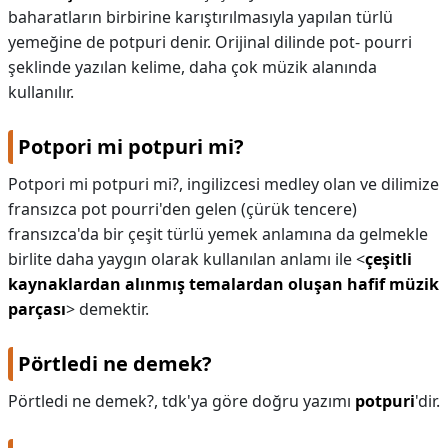
baharatların birbirine karıştırılmasıyla yapılan türlü
yemeğine de potpuri denir. Orijinal dilinde pot- pourri
şeklinde yazılan kelime, daha çok müzik alanında
kullanılır.
Potpori mi potpuri mi?
Potpori mi potpuri mi?,
ingilizcesi medley olan ve dilimize
fransızca pot pourri'den gelen (çürük tencere)
fransızca'da bir çeşit türlü yemek anlamına da gelmekle
birlite daha yaygın olarak kullanılan anlamı ile <
çeşitli
kaynaklardan alınmış temalardan oluşan hafif müzik
parçası
> demektir.
Pörtledi ne demek?
Pörtledi ne demek?,
tdk'ya göre doğru yazımı
potpuri
'dir.