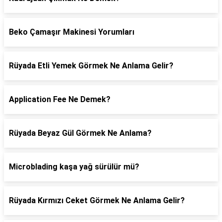
Beko Çamaşır Makinesi Yorumları
Rüyada Etli Yemek Görmek Ne Anlama Gelir?
Application Fee Ne Demek?
Rüyada Beyaz Gül Görmek Ne Anlama?
Microblading kaşa yağ sürülür mü?
Rüyada Kırmızı Ceket Görmek Ne Anlama Gelir?