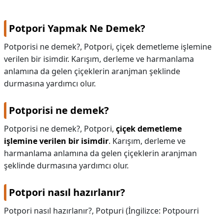
Potpori Yapmak Ne Demek?
Potporisi ne demek?, Potpori, çiçek demetleme işlemine
verilen bir isimdir. Karışım, derleme ve harmanlama
anlamına da gelen çiçeklerin aranjman şeklinde
durmasına yardımcı olur.
Potporisi ne demek?
Potporisi ne demek?,
Potpori,
çiçek demetleme
işlemine verilen bir isimdir
. Karışım, derleme ve
harmanlama anlamına da gelen çiçeklerin aranjman
şeklinde durmasına yardımcı olur.
Potpori nasıl hazırlanır?
Potpori nasıl hazırlanır?,
Potpuri (İngilizce: Potpourri