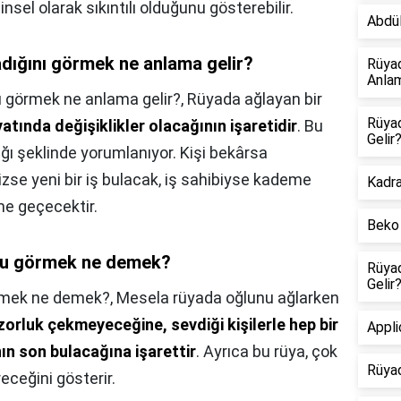
hinsel olarak sıkıntılı olduğunu gösterebilir.
Abdül
dığını görmek ne anlama gelir?
Rüya
Anlam
ı görmek ne anlama gelir?,
Rüyada ağlayan bir
Rüya
yatında değişiklikler olacağının işaretidir
. Bu
Gelir
ağı şeklinde yorumlanıyor. Kişi bekârsa
izse yeni bir iş bulacak, iş sahibiyse kademe
Kadr
me geçecektir.
Beko 
ğu görmek ne demek?
Rüya
Gelir
rmek ne demek?,
Mesela rüyada oğlunu ağlarken
orluk çekmeyeceğine, sevdiği kişilerle hep bir
Appl
nın son bulacağına işarettir
. Ayrıca bu rüya, çok
Rüya
receğini gösterir.