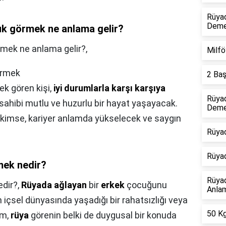
Rüyad
Dem
k görmek ne anlama gelir?
mek ne anlama gelir?,
Milfö
örmek
2 Baş
ek gören kişi,
iyi durumlarla karşı karşıya
Rüyad
sahibi mutlu ve huzurlu bir hayat yaşayacak.
Deme
kimse, kariyer anlamda yükselecek ve saygın
Rüyad
Rüya
mek nedir?
Rüya
dir?,
Rüyada ağlayan
bir
erkek
çocuğunu
Anlam
 içsel dünyasında yaşadığı bir rahatsızlığı veya
50 Kg
um,
rüya
görenin belki de duygusal bir konuda