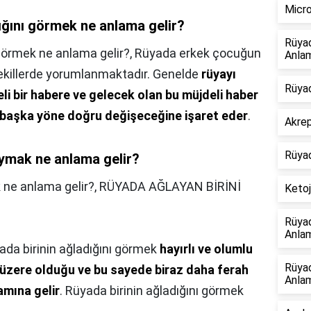
Micro
ığını görmek ne anlama gelir?
Rüya
 görmek ne anlama gelir?,
Rüyada erkek çocuğun
Anlam
ekillerde yorumlanmaktadır. Genelde
rüyayı
Rüyad
li bir habere ve gelecek olan bu müjdeli haber
bambaşka yöne doğru değişeceğine işaret eder
.
Akrep
Rüya
ymak ne anlama gelir?
ne anlama gelir?,
RÜYADA AĞLAYAN BİRİNİ
Ketoj
Rüya
Anlam
ada birinin ağladığını görmek
hayırlı ve olumlu
Rüya
 üzere olduğu ve bu sayede biraz daha ferah
Anlam
amına gelir
. Rüyada birinin ağladığını görmek