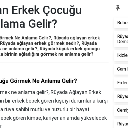
an Erkek Çocuğu
S
lama Gelir?
Bebek
Rüya
örmek Ne Anlama Gelir?, Rüyada ağlayan erkek
Dem
 Rüyada ağlayan erkek görmek nedir?, Rüyada
k ne anlama gelir?, Rüyada küçük erkek çocuğu
birinin ağladığını görmek ne anlama gelir?
İkizl
Cam 
uğu Görmek Ne Anlama Gelir?
Erdem
mek ne anlama gelir?, Rüyada Ağlayan Erkek
Rüyad
ir erkek bebek gören kişi, iyi durumlarla karşı
a rüya sahibi mutlu ve huzurlu bir hayat
Cemiy
ebek gören kimse, kariyer anlamda yükselecek
Rüyad
r.