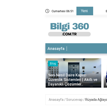
Yeni
nomi ve Taşımacılıkta Önemli Bir Kavram
Cumartesi 06:51
Buhar o
Anasayfa
Blog
‹
Yeni Nesil Daire Kapısı
Güvenlik Sistemleri | Akıllı ve
Theraflu Nedir? Ne İ
Dayanıklı Çözümler..
Faydaları Nelerdir?
Anasayfa
Sorucevap
Rüyada Ağlaya