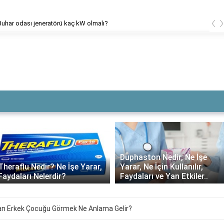
‹
dası jeneratörü kaç kW olmalı?
Duphaston Nedir, Ne İşe
şe Yarar,
Yarar, Ne İçin Kullanılır,
Daflon ne kada
Faydaları ve Yan Etkiler..
kullanılmalı?
n Erkek Çocuğu Görmek Ne Anlama Gelir?