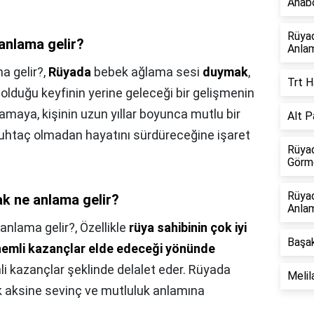
Anabo
Rüya
 anlama gelir?
Anlam
a gelir?,
Rüyada
bebek ağlama sesi
duymak
,
Trt H
olduğu keyfinin yerine geleceği bir gelişmenin
maya, kişinin uzun yıllar boyunca mutlu bir
Alt P
htaç olmadan hayatını sürdüreceğine işaret
Rüyad
Görme
Rüya
k ne anlama gelir?
Anlam
anlama gelir?,
Özellikle
rüya sahibinin çok iyi
Başak
önemli kazançlar elde edeceği yönünde
i kazançlar şeklinde delalet eder. Rüyada
Melil
k aksine sevinç ve mutluluk anlamına