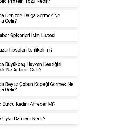
lic Protein Tozu Nedir?
da Denizde Dalga Görmek Ne
a Gelir?
aber Spikerleri İsim Listesi
azar hisseleri tehlikeli mi?
a Büyükbaş Hayvan Kestiğini
k Ne Anlama Gelir?
da Beyaz Çoban Köpeği Görmek Ne
a Gelir?
 Burcu Kadını Affeder Mi?
a Uyku Damlası Nedir?