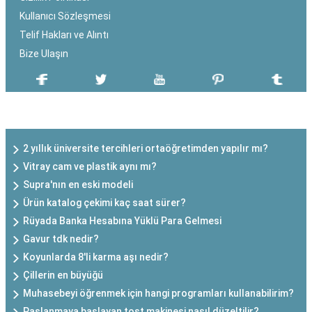
Kullanıcı Sözleşmesi
Telif Hakları ve Alıntı
Bize Ulaşın
SON EKLENEN YAZILAR
2 yıllık üniversite tercihleri ortaöğretimden yapılır mı?
Vitray cam ve plastik aynı mı?
Supra'nın en eski modeli
Ürün katalog çekimi kaç saat sürer?
Rüyada Banka Hesabına Yüklü Para Gelmesi
Gavur tdk nedir?
Koyunlarda 8'li karma aşı nedir?
Çillerin en büyüğü
Muhasebeyi öğrenmek için hangi programları kullanabilirim?
Paslanmaya başlayan tost makinesi nasıl düzeltilir?