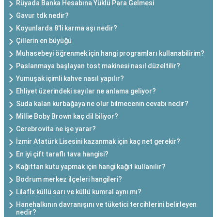
Rüyada Banka Hesabına Yüklü Para Gelmesi
Gavur tdk nedir?
Koyunlarda 8'li karma aşı nedir?
Çillerin en büyüğü
Muhasebeyi öğrenmek için hangi programları kullanabilirim?
Paslanmaya başlayan tost makinesi nasıl düzeltilir?
Yumuşak içimli kahve nasıl yapılır?
Ehliyet üzerindeki sayılar ne anlama geliyor?
Suda kalan kurbağaya ne olur bilmecenin cevabı nedir?
Millie Boby Brown kaç dil biliyor?
Cerebrovita ne işe yarar?
İzmir Atatürk Lisesini kazanmak için kaç net gerekir?
En iyi çift taraflı tava hangisi?
Kağıttan kutu yapmak için hangi kağıt kullanılır?
Bodrum merkez ilçeleri hangileri?
Lilafİx küllü sarı ve küllü kumral aynı mı?
Hanehalkının davranışını ve tüketici tercihlerini belirleyen
nedir?