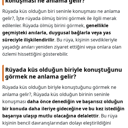
konuşması ne anlama gelir?
Rüyada küs olduğun biri seninle konuşması ne anlama
gelir?,
İşte rüyada ölmüş birini görmek ile ilgili merak
edilenler. Rüyada ölmüş birini görmek,
genellikle
geçmişteki anılarla, duygusal bağlarla veya yas
süreciyle ilişkilendirilir
. Bu rüya, kişinin sevdikleriyle
yaşadığı anıları yeniden ziyaret ettiğini veya onlara olan
özlemi hissettiğini gösterebilir.
Rüyada küs olduğun biriyle konuştuğunu
görmek ne anlama gelir?
Rüyada küs olduğun biriyle konuştuğunu görmek ne
anlama gelir?,
Rüyada küs olduğun birinin seninle
konuşması
daha önce denediğin ve başarısız olduğun
bir konuda daha ileriye gideceğine ve bu kez istediğin
başarıya ulaşıp mutlu olacağına delalettir
. Bu rüya
kişinin bencil davranışlarından dolayı eleştirildiğini