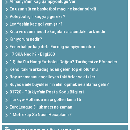
Almanya'nın Kaç Şampiyonluğu Var
En uzun süren basketbol maçı ne kadar sürdü
Voleybol için kaç yaş gerekir?
Lev Yashin kaç gol yemiştir?
Kısa ve uzun mesafe koşuları arasındaki fark nedir
Kınıyorum nedir?
Fenerbahçe kaç defa Eurolig şampiyonu oldu
17 SKA Nedir? - Bilgi360
1 Şubat'ta Hangi Futbolcu Doğdu? Tarihçesi ve Efsaneler
Kendi takım arkadaşından gelen top el olur mu
Boy uzamasını engelleyen faktörler ve etkileri
Rüyada aile büyüklerinin elini öpmek ne anlama gelir?
01720 - Türkiye'nin Posta Kodu Bilgileri
Türkiye-Hollanda maçı golleri kim attı
EuroLeague 3. luk maçı ne zaman
1 Metreküp Su Nasıl Hesaplanır?