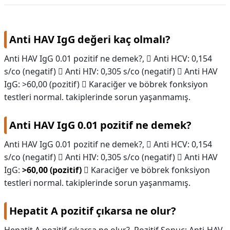
Anti HAV IgG değeri kaç olmalı?
Anti HAV IgG 0.01 pozitif ne demek?,  Anti HCV: 0,154
s/co (negatif)  Anti HIV: 0,305 s/co (negatif)  Anti HAV
IgG: >60,00 (pozitif)  Karaciğer ve böbrek fonksiyon
testleri normal. takiplerinde sorun yaşanmamış.
Anti HAV IgG 0.01 pozitif ne demek?
Anti HAV IgG 0.01 pozitif ne demek?,
 Anti HCV: 0,154
s/co (negatif)  Anti HIV: 0,305 s/co (negatif)  Anti HAV
IgG:
>60,00 (pozitif)
 Karaciğer ve böbrek fonksiyon
testleri normal. takiplerinde sorun yaşanmamış.
Hepatit A pozitif çıkarsa ne olur?