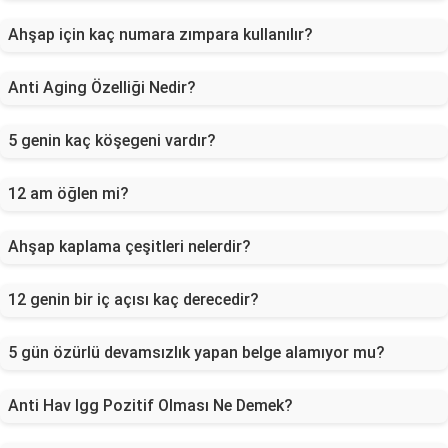
Ahşap için kaç numara zımpara kullanılır?
Anti Aging Özelliği Nedir?
5 genin kaç köşegeni vardır?
12 am öğlen mi?
Ahşap kaplama çeşitleri nelerdir?
12 genin bir iç açısı kaç derecedir?
5 gün özürlü devamsızlık yapan belge alamıyor mu?
Anti Hav Igg Pozitif Olması Ne Demek?