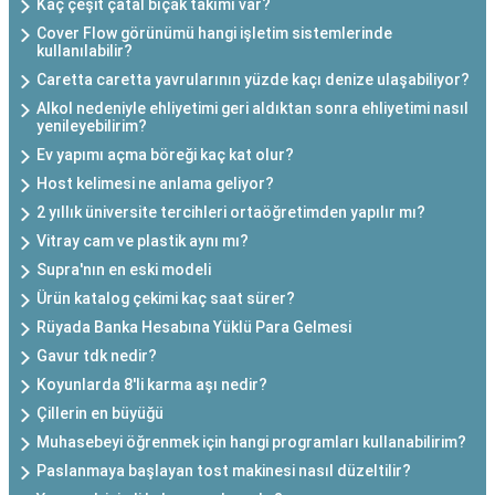
Kaç çeşit çatal bıçak takımı var?
Cover Flow görünümü hangi işletim sistemlerinde
kullanılabilir?
Caretta caretta yavrularının yüzde kaçı denize ulaşabiliyor?
Alkol nedeniyle ehliyetimi geri aldıktan sonra ehliyetimi nasıl
yenileyebilirim?
Ev yapımı açma böreği kaç kat olur?
Host kelimesi ne anlama geliyor?
2 yıllık üniversite tercihleri ortaöğretimden yapılır mı?
Vitray cam ve plastik aynı mı?
Supra'nın en eski modeli
Ürün katalog çekimi kaç saat sürer?
Rüyada Banka Hesabına Yüklü Para Gelmesi
Gavur tdk nedir?
Koyunlarda 8'li karma aşı nedir?
Çillerin en büyüğü
Muhasebeyi öğrenmek için hangi programları kullanabilirim?
Paslanmaya başlayan tost makinesi nasıl düzeltilir?