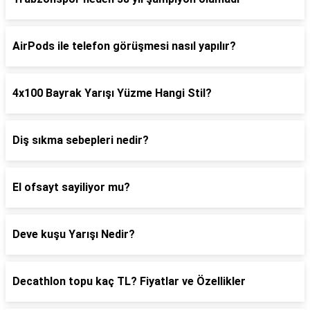
AirPods ile telefon görüşmesi nasıl yapılır?
4x100 Bayrak Yarışı Yüzme Hangi Stil?
Diş sıkma sebepleri nedir?
El ofsayt sayiliyor mu?
Deve kuşu Yarışı Nedir?
Decathlon topu kaç TL? Fiyatlar ve Özellikler