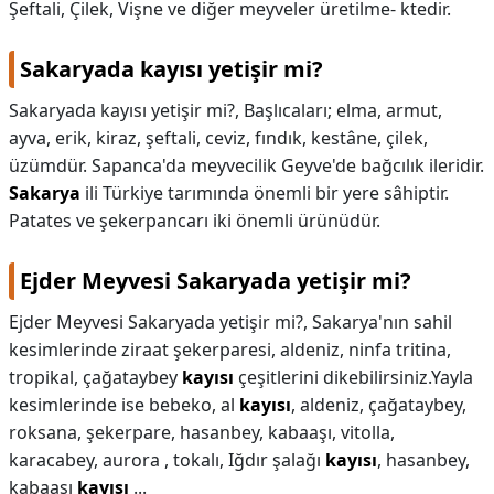
Şeftali, Çilek, Vişne ve diğer meyveler üretilme- ktedir.
Sakaryada kayısı yetişir mi?
Sakaryada kayısı yetişir mi?,
Başlıcaları; elma, armut,
ayva, erik, kiraz, şeftali, ceviz, fındık, kestâne, çilek,
üzümdür. Sapanca'da meyvecilik Geyve'de bağcılık ileridir.
Sakarya
ili Türkiye tarımında önemli bir yere sâhiptir.
Patates ve şekerpancarı iki önemli ürünüdür.
Ejder Meyvesi Sakaryada yetişir mi?
Ejder Meyvesi Sakaryada yetişir mi?,
Sakarya'nın sahil
kesimlerinde ziraat şekerparesi, aldeniz, ninfa tritina,
tropikal, çağataybey
kayısı
çeşitlerini dikebilirsiniz.Yayla
kesimlerinde ise bebeko, al
kayısı
, aldeniz, çağataybey,
roksana, şekerpare, hasanbey, kabaaşı, vitolla,
karacabey, aurora , tokalı, Iğdır şalağı
kayısı
, hasanbey,
kabaaşı
kayısı
...