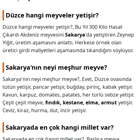
Düzce hangi meyveler yetişir?
Düzce hangi meyveler yetişir?,
Bu Yıl 300 Kilo Hasat
Çıkardı Akdeniz meyvesini
Sakarya
'da yetiştiren Zeynep
Yiğit, üretim aşamasını anlattı. Herkese örnek olan
üretici girdi maliyetleri aşamasında tıkandığını söylüyor.
Sakarya'nın neyi meşhur meyve?
Sakarya'nın neyi meşhur meyve?,
Evet, Düzce ovasında
tütün yetişir, pancar yetişir, buğday, pirinç, kabak yetişir.
Kavun, karpuz, domates, patates, her türlü sebze yetişir.
Çeşit çeşit meyve,
fındık, kestane, elma, armut
yetişir.
Ceviz, kiraz, hurma, dut, incir yetişir.
Sakaryada en çok hangi millet var?
Sakaryada en çok hangi millet var?,
Başlıca meyva