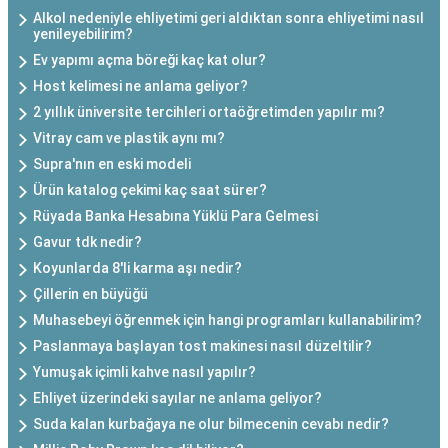
Alkol nedeniyle ehliyetimi geri aldıktan sonra ehliyetimi nasıl
yenileyebilirim?
Ev yapımı açma böreği kaç kat olur?
Host kelimesi ne anlama geliyor?
2 yıllık üniversite tercihleri ortaöğretimden yapılır mı?
Vitray cam ve plastik aynı mı?
Supra'nın en eski modeli
Ürün katalog çekimi kaç saat sürer?
Rüyada Banka Hesabına Yüklü Para Gelmesi
Gavur tdk nedir?
Koyunlarda 8'li karma aşı nedir?
Çillerin en büyüğü
Muhasebeyi öğrenmek için hangi programları kullanabilirim?
Paslanmaya başlayan tost makinesi nasıl düzeltilir?
Yumuşak içimli kahve nasıl yapılır?
Ehliyet üzerindeki sayılar ne anlama geliyor?
Suda kalan kurbağaya ne olur bilmecenin cevabı nedir?