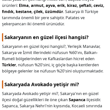
ürünleri:
Elma, armut, ayva, erik, kiraz, şeftali, ceviz,
fındık, kestane, çilek, üzümdür
. Sakarya ili Türkiye
tarımında önemli bir yere sahiptir. Patates ve
şekerpancarı iki önemli ürünüdür.
Sakaryanın en güzel ilçesi hangisi?
Sakaryanın en güzel ilçesi hangisi?,
Yerleşik Manavlar,
Sakarya ve İzmit illerindeki nüfusun %60'ını, Balkan-
Rumeli bölgelerinden ve Kafkaslardan hicret eden
Türkler
, nüfusun %20'sini, iç göçle başka kentlerden
bölgeye gelenler ise nüfusun %20'sini oluşturmaktadır.
Sakaryada Avokado yetişir mi?
Sakaryada Avokado yetişir mi?,
Sakarya'nın en güzel
ilçesi doğal güzellikleri ile öne çıkan
Sapanca
ilçesidir.
Sapanca, Sakarya Nehri'nin kıyısında, Kocaeli sınırında