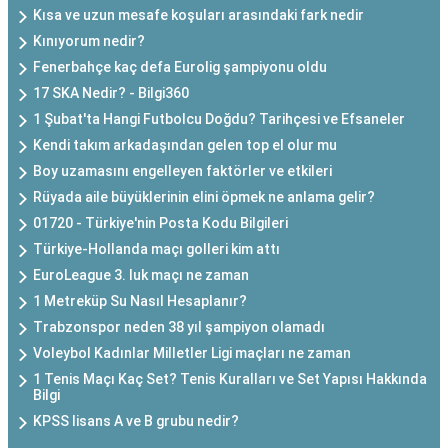
Kısa ve uzun mesafe koşuları arasındaki fark nedir
Kınıyorum nedir?
Fenerbahçe kaç defa Eurolig şampiyonu oldu
17 SKA Nedir? - Bilgi360
1 Şubat'ta Hangi Futbolcu Doğdu? Tarihçesi ve Efsaneler
Kendi takım arkadaşından gelen top el olur mu
Boy uzamasını engelleyen faktörler ve etkileri
Rüyada aile büyüklerinin elini öpmek ne anlama gelir?
01720 - Türkiye'nin Posta Kodu Bilgileri
Türkiye-Hollanda maçı golleri kim attı
EuroLeague 3. luk maçı ne zaman
1 Metreküp Su Nasıl Hesaplanır?
Trabzonspor neden 38 yıl şampiyon olamadı
Voleybol Kadınlar Milletler Ligi maçları ne zaman
1 Tenis Maçı Kaç Set? Tenis Kuralları ve Set Yapısı Hakkında
Bilgi
KPSS lisans A ve B grubu nedir?