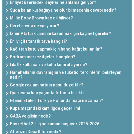
Ehliyet üzerindeki sayılar ne anlama geliyor?
Suda kalan kurbağaya ne olur bilmecenin cevabı nedir?
Millie Boby Brown kaç dil biliyor?
Cerebrovita ne işe yarar?
İzmir Atatürk Lisesini kazanmak için kaç net gerekir?
En iyi çift taraflı tava hangisi?
Kağıttan kutu yapmak için hangi kağıt kullanılır?
Bodrum merkez ilçeleri hangileri?
Lilafİx küllü sarı ve küllü kumral aynı mı?
Hanehalkının davranışını ve tüketici tercihlerini belirleyen
nedir?
Google reklam hatası nasıl düzeltilir?
Quaresma kaç yaşında futbola bıraktı
Filenin Efeleri Türkiye Hollanda maçı ne zaman?
Kupa maçındaki kart ligde geçerli mi
GABA ve glisin nedir?
Basketbol 2. Lig ne zaman başlıyor 2025-2026
Atletizm Decathlon nedir?