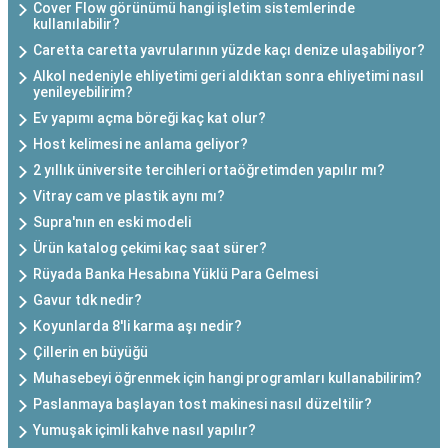
Cover Flow görünümü hangi işletim sistemlerinde
kullanılabilir?
Caretta caretta yavrularının yüzde kaçı denize ulaşabiliyor?
Alkol nedeniyle ehliyetimi geri aldıktan sonra ehliyetimi nasıl
yenileyebilirim?
Ev yapımı açma böreği kaç kat olur?
Host kelimesi ne anlama geliyor?
2 yıllık üniversite tercihleri ortaöğretimden yapılır mı?
Vitray cam ve plastik aynı mı?
Supra'nın en eski modeli
Ürün katalog çekimi kaç saat sürer?
Rüyada Banka Hesabına Yüklü Para Gelmesi
Gavur tdk nedir?
Koyunlarda 8'li karma aşı nedir?
Çillerin en büyüğü
Muhasebeyi öğrenmek için hangi programları kullanabilirim?
Paslanmaya başlayan tost makinesi nasıl düzeltilir?
Yumuşak içimli kahve nasıl yapılır?