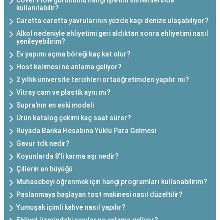
Cover Flow görünümü hangi işletim sistemlerinde
kullanılabilir?
Caretta caretta yavrularının yüzde kaçı denize ulaşabiliyor?
Alkol nedeniyle ehliyetimi geri aldıktan sonra ehliyetimi nasıl
yenileyebilirim?
Ev yapımı açma böreği kaç kat olur?
Host kelimesi ne anlama geliyor?
2 yıllık üniversite tercihleri ortaöğretimden yapılır mı?
Vitray cam ve plastik aynı mı?
Supra'nın en eski modeli
Ürün katalog çekimi kaç saat sürer?
Rüyada Banka Hesabına Yüklü Para Gelmesi
Gavur tdk nedir?
Koyunlarda 8'li karma aşı nedir?
Çillerin en büyüğü
Muhasebeyi öğrenmek için hangi programları kullanabilirim?
Paslanmaya başlayan tost makinesi nasıl düzeltilir?
Yumuşak içimli kahve nasıl yapılır?