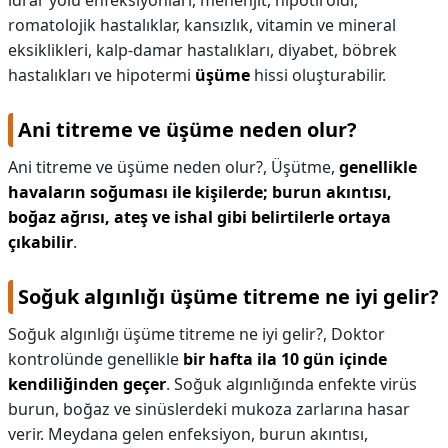
idrar yolu enfeksiyonları, menenjit, hipotiroidi,
romatolojik hastalıklar, kansızlık, vitamin ve mineral
eksiklikleri, kalp-damar hastalıkları, diyabet, böbrek
hastalıkları ve hipotermi
üşüme
hissi oluşturabilir.
Ani titreme ve üşüme neden olur?
Ani titreme ve üşüme neden olur?,
Üşütme,
genellikle
havaların soğuması ile kişilerde; burun akıntısı,
boğaz ağrısı, ateş ve ishal gibi belirtilerle ortaya
çıkabilir
.
Soğuk algınlığı üşüme titreme ne iyi gelir?
Soğuk algınlığı üşüme titreme ne iyi gelir?,
Doktor
kontrolünde genellikle
bir hafta ila 10 gün içinde
kendiliğinden geçer
. Soğuk algınlığında enfekte virüs
burun, boğaz ve sinüslerdeki mukoza zarlarına hasar
verir. Meydana gelen enfeksiyon, burun akıntısı,