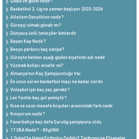
GABA ve glisin nedir?
Basketbol 2. Lig ne zaman başlıyor 2025-2026
Atletizm Decathlon nedir?
Güreşçi olmak günah mı?
Dünyaca ünlü tenisçiler kimlerdir
Bayan Kap Nedir?
Besyo parkuru kaç saniye?
Güreşte belden aşağı giyilen kıyafetin adı nedir
Yüzmek kolları inceltir mi?
Almanya'nın Kaç Şampiyonluğu Var
En uzun süren basketbol maçı ne kadar sürdü
Voleybol için kaç yaş gerekir?
Lev Yashin kaç gol yemiştir?
Kısa ve uzun mesafe koşuları arasındaki fark nedir
Kınıyorum nedir?
Fenerbahçe kaç defa Eurolig şampiyonu oldu
17 SKA Nedir? - Bilgi360
1 Şubat'ta Hangi Futbolcu Doğdu? Tarihçesi ve Efsaneler