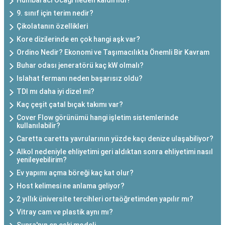
Humbaracı Ocağı neden kaldırıldı?
9. sınıf için terim nedir?
Çikolatanın özellikleri
Kore dizilerinde en çok hangi aşk var?
Ordino Nedir? Ekonomi ve Taşımacılıkta Önemli Bir Kavram
Buhar odası jeneratörü kaç kW olmalı?
Islahat fermanı neden başarısız oldu?
TDI mı daha iyi dizel mi?
Kaç çeşit çatal bıçak takımı var?
Cover Flow görünümü hangi işletim sistemlerinde
kullanılabilir?
Caretta caretta yavrularının yüzde kaçı denize ulaşabiliyor?
Alkol nedeniyle ehliyetimi geri aldıktan sonra ehliyetimi nasıl
yenileyebilirim?
Ev yapımı açma böreği kaç kat olur?
Host kelimesi ne anlama geliyor?
2 yıllık üniversite tercihleri ortaöğretimden yapılır mı?
Vitray cam ve plastik aynı mı?