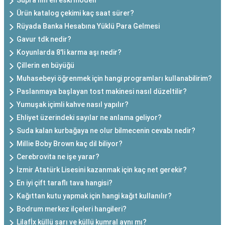
Supra'nın en eski modeli
Ürün katalog çekimi kaç saat sürer?
Rüyada Banka Hesabına Yüklü Para Gelmesi
Gavur tdk nedir?
Koyunlarda 8'li karma aşı nedir?
Çillerin en büyüğü
Muhasebeyi öğrenmek için hangi programları kullanabilirim?
Paslanmaya başlayan tost makinesi nasıl düzeltilir?
Yumuşak içimli kahve nasıl yapılır?
Ehliyet üzerindeki sayılar ne anlama geliyor?
Suda kalan kurbağaya ne olur bilmecenin cevabı nedir?
Millie Boby Brown kaç dil biliyor?
Cerebrovita ne işe yarar?
İzmir Atatürk Lisesini kazanmak için kaç net gerekir?
En iyi çift taraflı tava hangisi?
Kağıttan kutu yapmak için hangi kağıt kullanılır?
Bodrum merkez ilçeleri hangileri?
Lilafİx küllü sarı ve küllü kumral aynı mı?