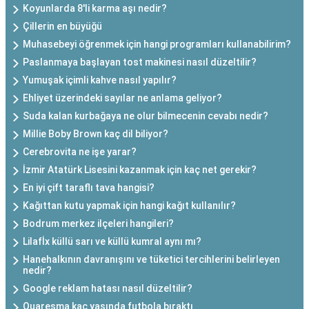
Koyunlarda 8'li karma aşı nedir?
Çillerin en büyüğü
Muhasebeyi öğrenmek için hangi programları kullanabilirim?
Paslanmaya başlayan tost makinesi nasıl düzeltilir?
Yumuşak içimli kahve nasıl yapılır?
Ehliyet üzerindeki sayılar ne anlama geliyor?
Suda kalan kurbağaya ne olur bilmecenin cevabı nedir?
Millie Boby Brown kaç dil biliyor?
Cerebrovita ne işe yarar?
İzmir Atatürk Lisesini kazanmak için kaç net gerekir?
En iyi çift taraflı tava hangisi?
Kağıttan kutu yapmak için hangi kağıt kullanılır?
Bodrum merkez ilçeleri hangileri?
Lilafİx küllü sarı ve küllü kumral aynı mı?
Hanehalkının davranışını ve tüketici tercihlerini belirleyen
nedir?
Google reklam hatası nasıl düzeltilir?
Quaresma kaç yaşında futbola bıraktı