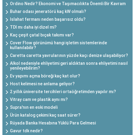
Ordino Nedir? Ekonomi ve Taşımacılıkta Önemli Bir Kavram
Buhar odası jeneratörü kaç kW olmalı?
Islahat fermanı neden başarısız oldu?
TDI mı daha iyi dizel mi?
Kaç çeşit çatal bıçak takımı var?
Cover Flow görünümü hangi işletim sistemlerinde
kullanılabilir?
Caretta caretta yavrularının yüzde kaçı denize ulaşabiliyor?
Alkol nedeniyle ehliyetimi geri aldıktan sonra ehliyetimi nasıl
yenileyebilirim?
Ev yapımı açma böreği kaç kat olur?
Host kelimesi ne anlama geliyor?
2 yıllık üniversite tercihleri ortaöğretimden yapılır mı?
Vitray cam ve plastik aynı mı?
Supra'nın en eski modeli
Ürün katalog çekimi kaç saat sürer?
Rüyada Banka Hesabına Yüklü Para Gelmesi
Gavur tdk nedir?