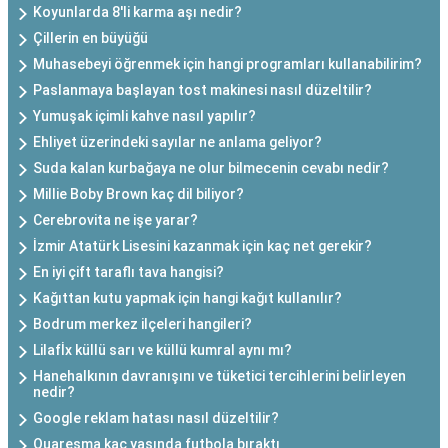
Koyunlarda 8'li karma aşı nedir?
Çillerin en büyüğü
Muhasebeyi öğrenmek için hangi programları kullanabilirim?
Paslanmaya başlayan tost makinesi nasıl düzeltilir?
Yumuşak içimli kahve nasıl yapılır?
Ehliyet üzerindeki sayılar ne anlama geliyor?
Suda kalan kurbağaya ne olur bilmecenin cevabı nedir?
Millie Boby Brown kaç dil biliyor?
Cerebrovita ne işe yarar?
İzmir Atatürk Lisesini kazanmak için kaç net gerekir?
En iyi çift taraflı tava hangisi?
Kağıttan kutu yapmak için hangi kağıt kullanılır?
Bodrum merkez ilçeleri hangileri?
Lilafİx küllü sarı ve küllü kumral aynı mı?
Hanehalkının davranışını ve tüketici tercihlerini belirleyen
nedir?
Google reklam hatası nasıl düzeltilir?
Quaresma kaç yaşında futbola bıraktı