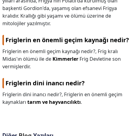
yılları arasında, Frigya'nın Polatlı'da kurulmuş olan
başkenti Gordion'da, yaşamış olan efsanevi Frigya
kralıdır. Krallığı gibi yaşamı ve ölümü üzerine de
mitolojiler yazılmıştır.
Friglerin en önemli geçim kaynağı nedir?
Friglerin en önemli geçim kaynağı nedir?,
Frig kralı
Midas'ın ölümü ile de
Kimmerler
Frig Devletine son
vermişlerdir.
Friglerin dini inancı nedir?
Friglerin dini inancı nedir?,
Friglerin en önemli geçim
kaynakları
tarım ve hayvancılıktı
.
Diğer
Blog
Yazıları