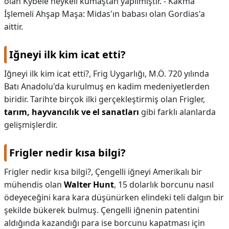
olan Kybele heykeli kumaştan yapılmıştır. - Kakma
İşlemeli Ahşap Maşa: Midas'ın babası olan Gordias'a
aittir.
Iğneyi ilk kim icat etti?
Iğneyi ilk kim icat etti?,
Frig Uygarlığı, M.Ö. 720 yılında
Batı Anadolu'da kurulmuş en kadim medeniyetlerden
biridir. Tarihte birçok ilki gerçekleştirmiş olan Frigler,
tarım, hayvancılık ve el sanatları
gibi farklı alanlarda
gelişmişlerdir.
Frigler nedir kısa bilgi?
Frigler nedir kısa bilgi?,
Çengelli iğneyi Amerikalı bir
mühendis olan
Walter Hunt
, 15 dolarlık borcunu nasıl
ödeyeceğini kara kara düşünürken elindeki teli dalgın bir
şekilde bükerek bulmuş. Çengelli iğnenin patentini
aldığında kazandığı para ise borcunu kapatması için