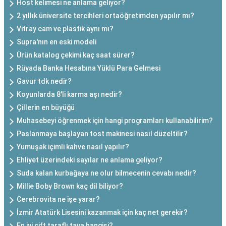
Host kelimesi ne anlama geliyor?
2 yıllık üniversite tercihleri ortaöğretimden yapılır mı?
Vitray cam ve plastik aynı mı?
Supra'nın en eski modeli
Ürün katalog çekimi kaç saat sürer?
Rüyada Banka Hesabına Yüklü Para Gelmesi
Gavur tdk nedir?
Koyunlarda 8'li karma aşı nedir?
Çillerin en büyüğü
Muhasebeyi öğrenmek için hangi programları kullanabilirim?
Paslanmaya başlayan tost makinesi nasıl düzeltilir?
Yumuşak içimli kahve nasıl yapılır?
Ehliyet üzerindeki sayılar ne anlama geliyor?
Suda kalan kurbağaya ne olur bilmecenin cevabı nedir?
Millie Boby Brown kaç dil biliyor?
Cerebrovita ne işe yarar?
İzmir Atatürk Lisesini kazanmak için kaç net gerekir?
En iyi çift taraflı tava hangisi?