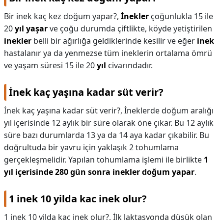
Bir inek kaç kez doğum yapar?,
İnekler
çoğunlukla 15 ile
20
yıl yaşar
ve çoğu durumda çiftlikte, köyde yetiştirilen
inekler
belli bir ağırlığa geldiklerinde kesilir ve eğer
inek
hastalanır ya da yenmezse tüm ineklerin ortalama ömrü
ve yaşam süresi 15 ile 20
yıl
civarındadır.
İnek kaç yaşına kadar süt verir?
İnek kaç yaşına kadar süt verir?,
İneklerde doğum aralığı
yıl içerisinde 12 aylık bir süre olarak öne çıkar. Bu 12 aylık
süre bazı durumlarda 13 ya da 14 aya kadar çıkabilir. Bu
doğrultuda bir yavru için yaklaşık 2 tohumlama
gerçekleşmelidir. Yapılan tohumlama işlemi ile birlikte
1
yıl içerisinde 280 gün sonra inekler doğum yapar
.
1 inek 10 yilda kac inek olur?
1 inek 10 yilda kac inek olur?,
İlk laktasyonda düşük olan