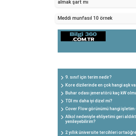
almak şart mı
Meddi munfasıl 10 örnek
SON EKLENEN YAZILAR
9. sınıf için terim nedir?
Kore dizilerinde en çok hangi aşk v
Buhar odası jeneratörü kaç kW olma
TDI mı daha iyi dizel mi?
Cover Flow görünümü hangi işletim s
Alkol nedeniyle ehliyetimi geri aldık
yenileyebilirim?
2 yıllık üniversite tercihleri ortaöğ