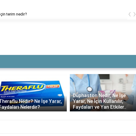
‹
 terim nedir?
Ç
Duphaston Nedir, Ne İşe
Theraflu Nedir? Ne İşe Yarar,
Yarar, Ne İçin Kullanılır,
Faydaları Nelerdir?
Faydaları ve Yan Etkiler..