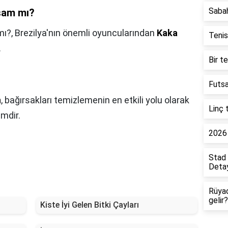
Saba
şam mı?
mı?,
Brezilya'nın önemli oyuncularından
Kaka
Tenis
.
Bir t
Futsa
n
, bağırsakları temizlemenin en etkili yolu olarak
Linç 
mdir.
2026 
Stad 
Detay
Rüya
gelir?
Kiste İyi Gelen Bitki Çayları