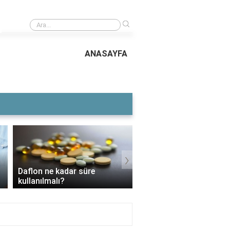
›
ikolatanın özellikleri
ANASAYFA
›
Daflon ne kadar süre
3 Aylık Bebek Günde K
kullanılmalı?
Mama Yer?