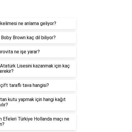
og
kelimesi ne anlama geliyor?
e Boby Brown kaç dil biliyor?
rovita ne işe yarar?
 Atatürk Lisesini kazanmak için kaç
erekir?
 çift taraflı tava hangisi?
tan kutu yapmak için hangi kağıt
ılır?
in Efeleri Türkiye Hollanda maçı ne
n?