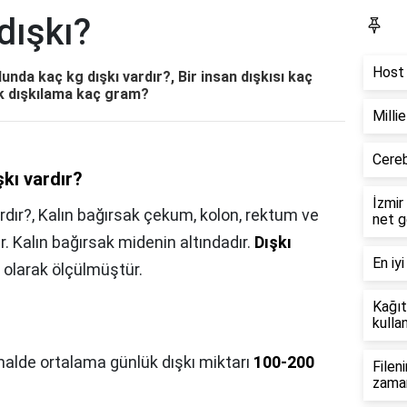
dışkı?
Bl
Host 
unda kaç kg dışkı vardır?, Bir insan dışkısı kaç
k dışkılama kaç gram?
Milli
Cereb
kı vardır?
İzmir
rdır?,
Kalın bağırsak çekum, kolon, rektum ve
net g
r. Kalın bağırsak midenin altındadır.
Dışkı
En iyi
olarak ölçülmüştür.
Kağıt
kullan
alde ortalama günlük dışkı miktarı
100-200
Filen
zama