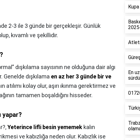
Kupa 
Baske
de 2-3 ile 3 günde bir gerçekleşir. Günlük
2025
lup, kıvamlı ve şekillidir.
Atlet
m?
Güreş
rmal” dışkılama sayısının ne olduğuna dair algı
En uz
ir. Genelde dışkılama
en az her 3 günde bir ve
sürdü
nın atılımı kolay olur, aşırı ıkınma gerektirmez ve
01720
sağının tamamen boşaldığını hisseder.
Türki
ı yapar?
Trabz
ar?,
Yeterince lifli besin yememek
kalın
olam
rikmesi ve kabızlığa neden olur. Kabızlık ise