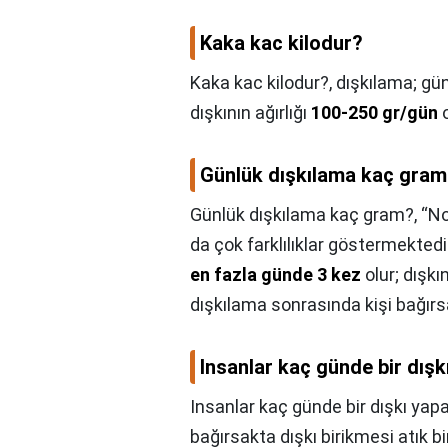
Kaka kac kilodur?
Kaka kac kilodur?,
dışkılama; gün
dışkının ağırlığı
100-250 gr/gün
o
Günlük dışkılama kaç gra
Günlük dışkılama kaç gram?,
“No
da çok farklılıklar göstermekted
en fazla günde 3 kez
olur; dışkı
dışkılama sonrasında kişi bağır
Insanlar kaç günde bir dışk
Insanlar kaç günde bir dışkı yap
bağırsakta dışkı birikmesi atık bi