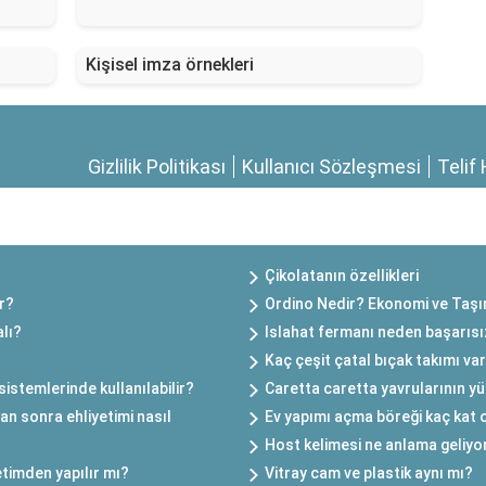
Kişisel imza örnekleri
Gizlilik Politikası
Kullanıcı Sözleşmesi
Telif 
Çikolatanın özellikleri
ar?
Ordino Nedir? Ekonomi ve Taşı
lı?
Islahat fermanı neden başarısı
Kaç çeşit çatal bıçak takımı va
istemlerinde kullanılabilir?
Caretta caretta yavrularının yü
tan sonra ehliyetimi nasıl
Ev yapımı açma böreği kaç kat 
Host kelimesi ne anlama geliyo
retimden yapılır mı?
Vitray cam ve plastik aynı mı?