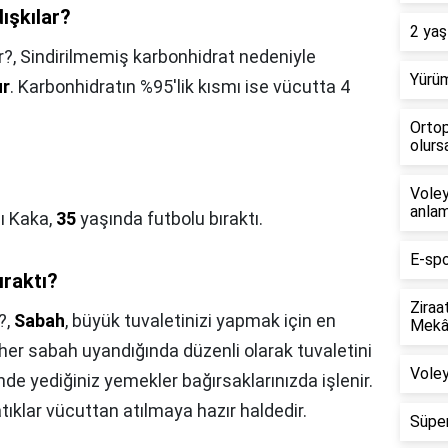
dışkılar?
2 yaş
r?,
Sindirilmemiş karbonhidrat nedeniyle
Yürüm
ur
. Karbonhidratın %95'lik kısmı ise vücutta 4
Ortop
olursa
Voley
anlam
lı Kaka,
35
yaşında futbolu bıraktı.
E-spo
ıraktı?
Ziraa
?,
Sabah
, büyük tuvaletinizi yapmak için en
Mekân
r sabah uyandığında düzenli olarak tuvaletini
Voley
de yediğiniz yemekler bağırsaklarınızda işlenir.
atıklar vücuttan atılmaya hazır haldedir.
Süper