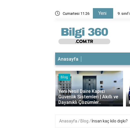
Yeni
?
Cumartesi 11:26
9. sınıf için
Anasayfa
Blog
iyotikli Krem Açık
‹
a Sürülür mü?
Yeni Nesil Daire Kapısı
ımı, Faydaları ve
Güvenlik Sistemleri | Akıllı ve
i..
Dayanıklı Çözümler..
Anasayfa
Blog
İnsan kaç kilo dışkı?