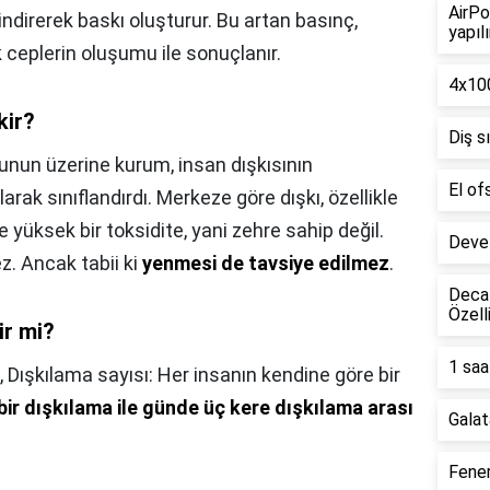
AirPo
ndirerek baskı oluşturur. Bu artan basınç,
yapılı
 ceplerin oluşumu ile sonuçlanır.
4x100
kir?
Diş s
unun üzerine kurum, insan dışkısının
El of
larak sınıflandırdı. Merkeze göre dışkı, özellikle
le yüksek bir toksidite, yani zehre sahip değil.
Deve 
z. Ancak tabii ki
yenmesi de tavsiye edilmez
.
Decat
Özell
ir mi?
1 saa
,
Dışkılama sayısı: Her insanın kendine göre bir
ir dışkılama ile günde üç kere dışkılama arası
Galat
Fener