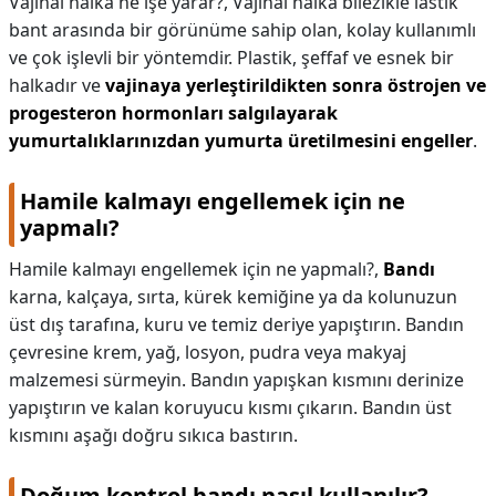
Vajinal halka ne işe yarar?,
Vajinal halka bilezikle lastik
bant arasında bir görünüme sahip olan, kolay kullanımlı
ve çok işlevli bir yöntemdir. Plastik, şeffaf ve esnek bir
halkadır ve
vajinaya yerleştirildikten sonra östrojen ve
progesteron hormonları salgılayarak
yumurtalıklarınızdan yumurta üretilmesini engeller
.
Hamile kalmayı engellemek için ne
yapmalı?
Hamile kalmayı engellemek için ne yapmalı?,
Bandı
karna, kalçaya, sırta, kürek kemiğine ya da kolunuzun
üst dış tarafına, kuru ve temiz deriye yapıştırın. Bandın
çevresine krem, yağ, losyon, pudra veya makyaj
malzemesi sürmeyin. Bandın yapışkan kısmını derinize
yapıştırın ve kalan koruyucu kısmı çıkarın. Bandın üst
kısmını aşağı doğru sıkıca bastırın.
Doğum kontrol bandı nasıl kullanılır?