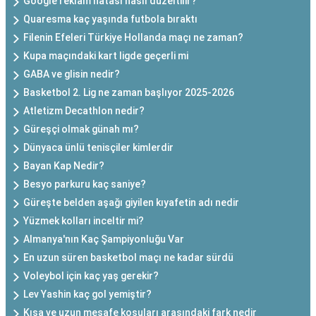
Google reklam hatası nasıl düzeltilir?
Quaresma kaç yaşında futbola bıraktı
Filenin Efeleri Türkiye Hollanda maçı ne zaman?
Kupa maçındaki kart ligde geçerli mi
GABA ve glisin nedir?
Basketbol 2. Lig ne zaman başlıyor 2025-2026
Atletizm Decathlon nedir?
Güreşçi olmak günah mı?
Dünyaca ünlü tenisçiler kimlerdir
Bayan Kap Nedir?
Besyo parkuru kaç saniye?
Güreşte belden aşağı giyilen kıyafetin adı nedir
Yüzmek kolları inceltir mi?
Almanya'nın Kaç Şampiyonluğu Var
En uzun süren basketbol maçı ne kadar sürdü
Voleybol için kaç yaş gerekir?
Lev Yashin kaç gol yemiştir?
Kısa ve uzun mesafe koşuları arasındaki fark nedir