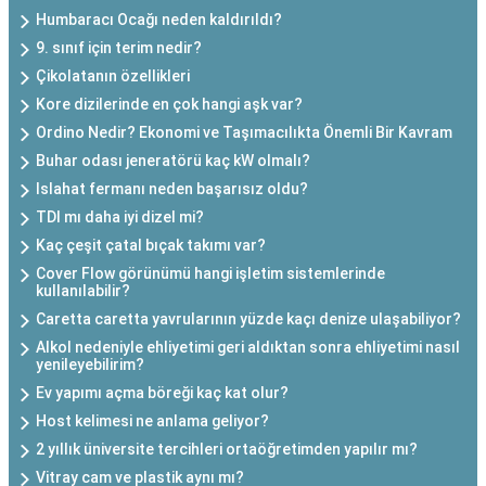
Humbaracı Ocağı neden kaldırıldı?
9. sınıf için terim nedir?
Çikolatanın özellikleri
Kore dizilerinde en çok hangi aşk var?
Ordino Nedir? Ekonomi ve Taşımacılıkta Önemli Bir Kavram
Buhar odası jeneratörü kaç kW olmalı?
Islahat fermanı neden başarısız oldu?
TDI mı daha iyi dizel mi?
Kaç çeşit çatal bıçak takımı var?
Cover Flow görünümü hangi işletim sistemlerinde
kullanılabilir?
Caretta caretta yavrularının yüzde kaçı denize ulaşabiliyor?
Alkol nedeniyle ehliyetimi geri aldıktan sonra ehliyetimi nasıl
yenileyebilirim?
Ev yapımı açma böreği kaç kat olur?
Host kelimesi ne anlama geliyor?
2 yıllık üniversite tercihleri ortaöğretimden yapılır mı?
Vitray cam ve plastik aynı mı?