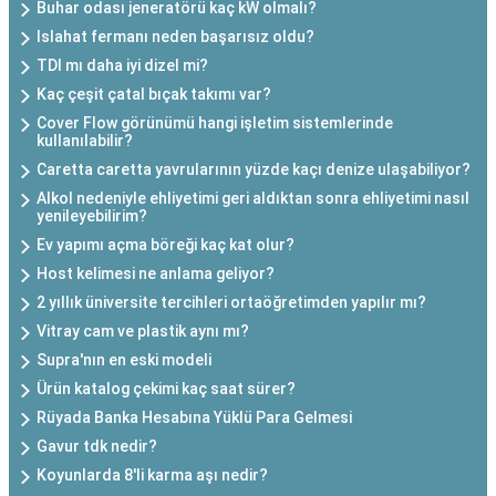
Buhar odası jeneratörü kaç kW olmalı?
Islahat fermanı neden başarısız oldu?
TDI mı daha iyi dizel mi?
Kaç çeşit çatal bıçak takımı var?
Cover Flow görünümü hangi işletim sistemlerinde
kullanılabilir?
Caretta caretta yavrularının yüzde kaçı denize ulaşabiliyor?
Alkol nedeniyle ehliyetimi geri aldıktan sonra ehliyetimi nasıl
yenileyebilirim?
Ev yapımı açma böreği kaç kat olur?
Host kelimesi ne anlama geliyor?
2 yıllık üniversite tercihleri ortaöğretimden yapılır mı?
Vitray cam ve plastik aynı mı?
Supra'nın en eski modeli
Ürün katalog çekimi kaç saat sürer?
Rüyada Banka Hesabına Yüklü Para Gelmesi
Gavur tdk nedir?
Koyunlarda 8'li karma aşı nedir?