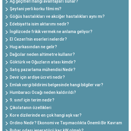
Ağ geçitleri hangi avantajları sunar?
Şeytani yerli korku filmi mi?
Göğüs hastalıkları ve akciğer hastalıkları aynı mı?
Edebiyatta isim aktarımı nedir?
İngilizcede frikik vermek ne anlama geliyor?
El Cezeri'nin eserleri nelerdir?
Hug arkasından ne gelir?
Dağcılar neden altimetre kullanır?
Göktürk ve Oğuzların atası kimdir?
Satış pazarlama mühendisi Nedir?
Devir için ardiye ücreti nedir?
Emlak vergi bildirimi belgesinde hangi bilgiler var?
Humbaracı Ocağı neden kaldırıldı?
9. sınıf için terim nedir?
Çikolatanın özellikleri
Kore dizilerinde en çok hangi aşk var?
Ordino Nedir? Ekonomi ve Taşımacılıkta Önemli Bir Kavram
Buhar odası jeneratörü kaç kW olmalı?