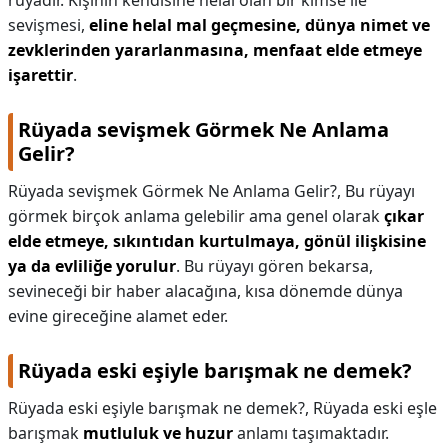
rüyadır. Kişinin kendisine helal olan bir kimse ile
sevişmesi,
eline helal mal geçmesine, dünya nimet ve
zevklerinden yararlanmasına, menfaat elde etmeye
işarettir
.
Rüyada sevişmek Görmek Ne Anlama
Gelir?
Rüyada sevişmek Görmek Ne Anlama Gelir?,
Bu rüyayı
görmek birçok anlama gelebilir ama genel olarak
çıkar
elde etmeye, sıkıntıdan kurtulmaya, gönül ilişkisine
ya da evliliğe yorulur
. Bu rüyayı gören bekarsa,
sevineceği bir haber alacağına, kısa dönemde dünya
evine gireceğine alamet eder.
Rüyada eski eşiyle barışmak ne demek?
Rüyada eski eşiyle barışmak ne demek?,
Rüyada eski eşle
barışmak
mutluluk ve huzur
anlamı taşımaktadır.