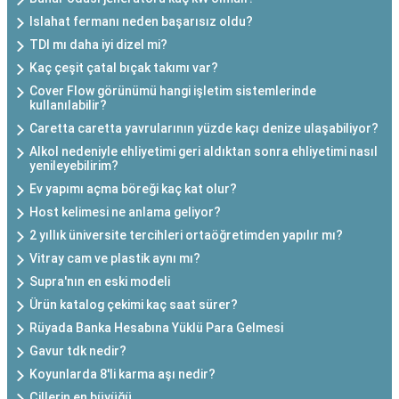
Islahat fermanı neden başarısız oldu?
TDI mı daha iyi dizel mi?
Kaç çeşit çatal bıçak takımı var?
Cover Flow görünümü hangi işletim sistemlerinde
kullanılabilir?
Caretta caretta yavrularının yüzde kaçı denize ulaşabiliyor?
Alkol nedeniyle ehliyetimi geri aldıktan sonra ehliyetimi nasıl
yenileyebilirim?
Ev yapımı açma böreği kaç kat olur?
Host kelimesi ne anlama geliyor?
2 yıllık üniversite tercihleri ortaöğretimden yapılır mı?
Vitray cam ve plastik aynı mı?
Supra'nın en eski modeli
Ürün katalog çekimi kaç saat sürer?
Rüyada Banka Hesabına Yüklü Para Gelmesi
Gavur tdk nedir?
Koyunlarda 8'li karma aşı nedir?
Çillerin en büyüğü