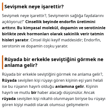
Sevişmek neye işarettir?
Sevişmek neye işarettir?,
Sevişmenin sağlığa faydalarını
açıklıyoruz!"
Cinsellik beyinde endorfin üretimini
arttırır.
Bu kimyasal molekül, dopamin ve serotininle
birlikte zevk hormonları olarak sakinlik verir tatmin
hisleri yaratır
. Cinsel ilişki keyif maddesidir; Endorfin,
serotonin ve dopamin coşku yaratır.
Rüyada bir erkekle seviştiğini görmek ne
anlama gelir?
Rüyada bir erkekle seviştiğini görmek ne anlama gelir?,
Rüyada
sevişilen kişi rüyayı gören kişinin eşi yani helali
ise bu rüyanın hayırlı olduğu
anlamına gelir
. Kişinin
hayırlı ve mutlu
bir
haber alacağı düşünülür. Ancak
rüyada
sevişilen kişi nikahlı olunmayan biriyse bu rüyayı
gören kişiyi maddi olarak olumsuz gelişmelerin