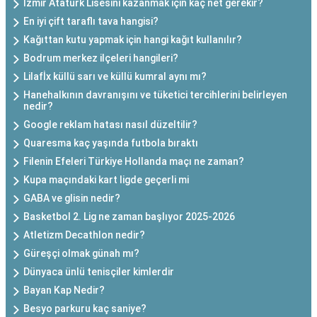
İzmir Atatürk Lisesini kazanmak için kaç net gerekir?
En iyi çift taraflı tava hangisi?
Kağıttan kutu yapmak için hangi kağıt kullanılır?
Bodrum merkez ilçeleri hangileri?
Lilafİx küllü sarı ve küllü kumral aynı mı?
Hanehalkının davranışını ve tüketici tercihlerini belirleyen
nedir?
Google reklam hatası nasıl düzeltilir?
Quaresma kaç yaşında futbola bıraktı
Filenin Efeleri Türkiye Hollanda maçı ne zaman?
Kupa maçındaki kart ligde geçerli mi
GABA ve glisin nedir?
Basketbol 2. Lig ne zaman başlıyor 2025-2026
Atletizm Decathlon nedir?
Güreşçi olmak günah mı?
Dünyaca ünlü tenisçiler kimlerdir
Bayan Kap Nedir?
Besyo parkuru kaç saniye?