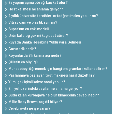
Ev yapımı açma böreği kaç kat olur?
Host kelimesi ne anlama geliyor?
2 yıllık üniversite tercihleri ortaöğretimden yapılır mı?
Vitray cam ve plastik aynı mı?
Supra'nın en eski modeli
Ürün katalog çekimi kaç saat sürer?
Rüyada Banka Hesabına Yüklü Para Gelmesi
Gavur tdk nedir?
Koyunlarda 8'li karma aşı nedir?
Çillerin en büyüğü
Muhasebeyi öğrenmek için hangi programları kullanabilirim?
Paslanmaya başlayan tost makinesi nasıl düzeltilir?
Yumuşak içimli kahve nasıl yapılır?
Ehliyet üzerindeki sayılar ne anlama geliyor?
Suda kalan kurbağaya ne olur bilmecenin cevabı nedir?
Millie Boby Brown kaç dil biliyor?
Cerebrovita ne işe yarar?