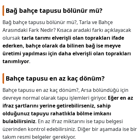
Bağ bahçe tapusu bölünür mü?
Bağ bahçe tapusu bölünür mü?,
Tarla ve Bahçe
Arasındaki Fark Nedir? Kısaca aradaki farkı açıklayacak
olursak
tarla tarımı elverişli olan toprakları ifade
ederken, bahçe olarak da bilinen bağ ise meyve
üretimi yapılması için daha elverişli olan toprakları
tanımlıyor
.
Bahçe tapusu en az kaç dönüm?
Bahçe tapusu en az kaç dönüm?,
Arsa bölündüğü için
devreye normal olarak tapu işlemleri giriyor.
Eğer en az
ifraz şartlarını yerine getirebilirseniz, sahip
olduğunuz tapuyu rahatlıkla bölme imkanı
bulabilirsiniz
. En az ifraz miktarını ise tapu belgesi
üzerinden kontrol edebilirsiniz. Diğer bir aşamada ise bir
takım resmi belgeler gerekiyor.