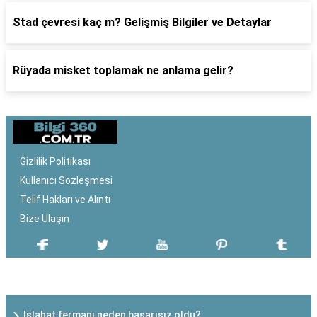
Stad çevresi kaç m? Gelişmiş Bilgiler ve Detaylar
Rüyada misket toplamak ne anlama gelir?
Gizlilik Politikası
Kullanıcı Sözleşmesi
Telif Hakları ve Alıntı
Bize Ulaşın
SON EKLENEN YAZILAR
Islahat fermanı neden başarısız oldu?