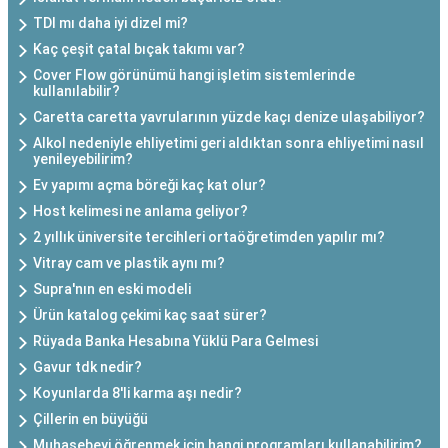
TDI mı daha iyi dizel mi?
Kaç çeşit çatal bıçak takımı var?
Cover Flow görünümü hangi işletim sistemlerinde
kullanılabilir?
Caretta caretta yavrularının yüzde kaçı denize ulaşabiliyor?
Alkol nedeniyle ehliyetimi geri aldıktan sonra ehliyetimi nasıl
yenileyebilirim?
Ev yapımı açma böreği kaç kat olur?
Host kelimesi ne anlama geliyor?
2 yıllık üniversite tercihleri ortaöğretimden yapılır mı?
Vitray cam ve plastik aynı mı?
Supra'nın en eski modeli
Ürün katalog çekimi kaç saat sürer?
Rüyada Banka Hesabına Yüklü Para Gelmesi
Gavur tdk nedir?
Koyunlarda 8'li karma aşı nedir?
Çillerin en büyüğü
Muhasebeyi öğrenmek için hangi programları kullanabilirim?