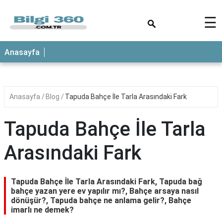
×
☰
ANASAYFA
Anasayfa
Anasayfa
Blog
Tapuda Bahçe İle Tarla Arasındaki Fark
Tapuda Bahçe İle Tarla
Arasındaki Fark
Tapuda Bahçe İle Tarla Arasındaki Fark, Tapuda bağ
bahçe yazan yere ev yapılır mı?, Bahçe arsaya nasıl
dönüşür?, Tapuda bahçe ne anlama gelir?, Bahçe
imarlı ne demek?