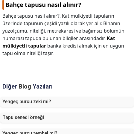
Bahçe tapusu nasıl alınır?
Bahçe tapusu nasıl alınır?,
Kat mülkiyetli tapuların
üzerinde tapunun çeşidi yazılı olarak yer alır. Binanın
yüzölçümü, niteliği, metrekaresi ve bağımsız bölümün
numarası tapuda bulunan bilgiler arasındadır.
Kat
mülkiyetli tapular
banka kredisi almak için en uygun
tapu olma niteliği taşır.
Diğer
Blog
Yazıları
Yengeç burcu zeki mi?
Tapu senedi örneği
Yengeç burcu tembel mi?