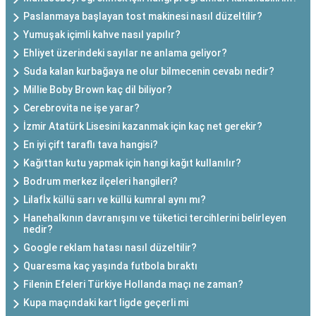
Paslanmaya başlayan tost makinesi nasıl düzeltilir?
Yumuşak içimli kahve nasıl yapılır?
Ehliyet üzerindeki sayılar ne anlama geliyor?
Suda kalan kurbağaya ne olur bilmecenin cevabı nedir?
Millie Boby Brown kaç dil biliyor?
Cerebrovita ne işe yarar?
İzmir Atatürk Lisesini kazanmak için kaç net gerekir?
En iyi çift taraflı tava hangisi?
Kağıttan kutu yapmak için hangi kağıt kullanılır?
Bodrum merkez ilçeleri hangileri?
Lilafİx küllü sarı ve küllü kumral aynı mı?
Hanehalkının davranışını ve tüketici tercihlerini belirleyen
nedir?
Google reklam hatası nasıl düzeltilir?
Quaresma kaç yaşında futbola bıraktı
Filenin Efeleri Türkiye Hollanda maçı ne zaman?
Kupa maçındaki kart ligde geçerli mi