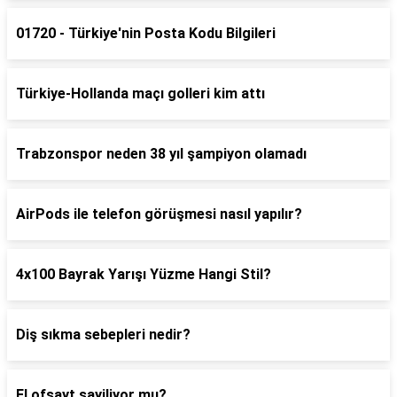
01720 - Türkiye'nin Posta Kodu Bilgileri
Türkiye-Hollanda maçı golleri kim attı
Trabzonspor neden 38 yıl şampiyon olamadı
AirPods ile telefon görüşmesi nasıl yapılır?
4x100 Bayrak Yarışı Yüzme Hangi Stil?
Diş sıkma sebepleri nedir?
El ofsayt sayiliyor mu?