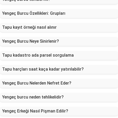
Yengeç Burcu Özellikleri: Grupları
Tapu kayıt örneği nasıl alınır
Yengeç Burcu Neye Sinirlenir?
Tapu kadastro ada parsel sorgulama
Tapu harçları saat kaça kadar yatırılabilir?
Yengeç Burcu Nelerden Nefret Eder?
Yengeç burcu neden tehlikelidir?
Yengeç Erkeği Nasıl Pişman Edilir?