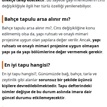
dilekçe talep edecektir
. Bu sayede gayrimenkullerin cins
değişikliğiyle ilgili her türlü özelliği yenilenebiliyor.
Bahçe tapulu arsa alınır mı?
Bahçe tapulu arsa alınır mı?,
Cins değişikliğine konu
edilmemiş olsa da, yapı ruhsatı ve onaylı mimari
projesine uygun olan yapılara değer verilir. Ancak,
yapı
ruhsatı ve onaylı mimari projesine uygun olmayan
yapı ya da yapı bölümlerine değer vermemek gerekir
.
En iyi tapu hangisi?
En iyi tapu hangisi?,
Günümüzde bağ, bahçe, tarla ve
zeytinlik gibi alanlar
sorunsuz bir şekilde üçüncü
kişilere devredilebilmektedir.
Tapu defterindeki
isimler değişse de bu durum aslında imara dair
güncel durumu etkilemeyecektir
.