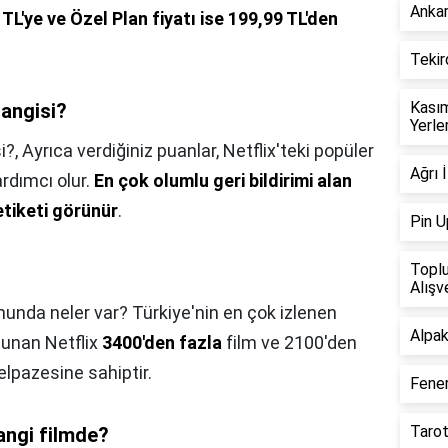
Ankar
 TL'ye ve Özel Plan fiyatı ise 199,99 TL'den
Tekir
Kasım
hangisi?
Yerle
i?,
Ayrıca verdiğiniz puanlar, Netflix'teki popüler
Ağrı 
ardımcı olur.
En çok olumlu geri bildirimi alan
etiketi görünür
.
Pin U
Toplu
Alışv
munda neler var? Türkiye'nin en çok izlenen
Alpak
lunan Netflix
3400'den fazla
film ve 2100'den
yelpazesine sahiptir.
Fener
Tarot
angi filmde?