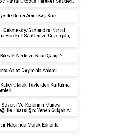
 / Kartal Otobüs Hareket Saatleri..
ya İle Bursa Arası Kaç Km?
 - Çekmeköy/Samandıra-Kartal
s Hareket Saatleri ve Güzergahı,
 Bileklik Nedir ve Nasıl Çalışır?
ıma Anlat Deyiminin Anlamı
Kalıcı Olarak Tüylerden Kurtulma
mleri
n Sevgisi Ve Kızlarının Manevi
ği İle Hastalığını Yenen Gülşah Al..
lışır Hakkında Merak Edilenler