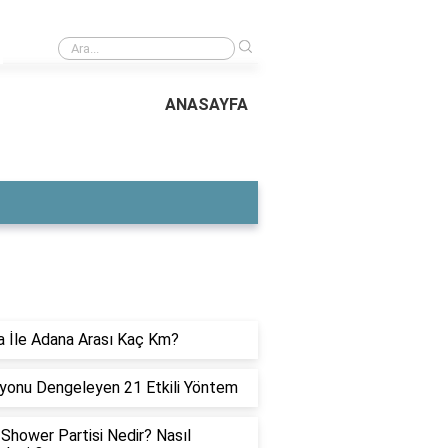
›
Lilafİx küllü sarı ve küllü kumral aynı mı?
ANASAYFA
ON YAZILAR
 İle Adana Arası Kaç Km?
yonu Dengeleyen 21 Etkili Yöntem
Shower Partisi Nedir? Nasıl