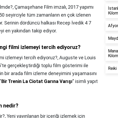
filmde?,
Çamaşırhane Film imzalı, 2017 yapımı
İstan
Kilo
50 seyirciyle tüm zamanların en çok izlenen
r. Serinin dördüncü halkası Recep İvedik 4 7
Afyon
eyi en yakından takip ediyor.
Mayda
ngi filmi izlemeyi tercih ediyoruz?
Manav
Kilo
lmi izlemeyi tercih ediyoruz?,
Auguste ve Louis
te gerçekleştirdiği toplu film gösterimi ile
Reiki
eyin bir arada film izleme deneyimini yaşamasını
“
Bir Trenin La Ciotat Garına Varışı
” isimli yapıt
m nedir?
ir?,
Yeni yayınlanan bir içeriği izlemek için