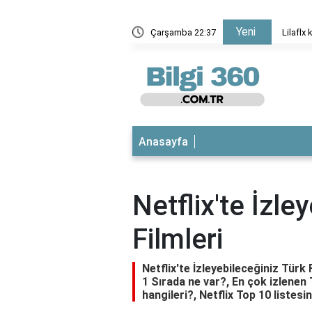
Yeni
eleri hangileri?
Çarşamba 22:37
Lilafİx 
Anasayfa
Netflix'te İzle
Filmleri
Netflix'te İzleyebileceğiniz Türk F
1 Sırada ne var?, En çok izlenen T
hangileri?, Netflix Top 10 listesin