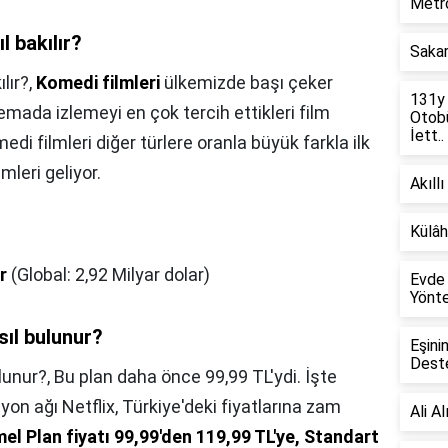
Metro
l bakılır?
Sakar
lır?,
Komedi filmleri
ülkemizde başı çeker
131y
ada izlemeyi en çok tercih ettikleri film
Otobü
İett..
di filmleri diğer türlere oranla büyük farkla ilk
lmleri geliyor.
Akıllı
Külâh
r
(Global: 2,92 Milyar dolar)
Evde 
Yönte
asıl bulunur?
Eşini
Deste
ulunur?,
Bu plan daha önce 99,99 TL'ydi. İşte
yon ağı Netflix, Türkiye'deki fiyatlarına zam
Ali A
el Plan fiyatı 99,99'den 119,99 TL'ye, Standart