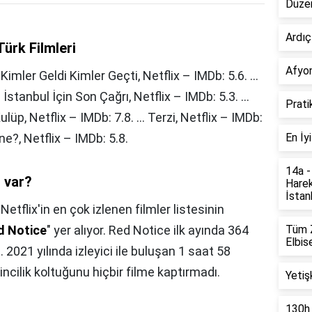
Düzen
Ardıç
Türk Filmleri
Afyon
 Kimler Geldi Kimler Geçti, Netflix – IMDb: 5.6. ...
 İstanbul İçin Son Çağrı, Netflix – IMDb: 5.3. ...
Prati
Kulüp, Netflix – IMDb: 7.8. ... Terzi, Netflix – IMDb:
ne?, Netflix – IMDb: 5.8.
En İy
14a -
r var?
Harek
İstanb
,
Netflix'in en çok izlenen filmler listesinin
d Notice
" yer alıyor. Red Notice ilk ayında 364
Tüm Z
Elbise
2021 yılında izleyici ile buluşan 1 saat 58
incilik koltuğunu hiçbir filme kaptırmadı.
Yetiş
130h 