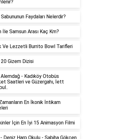
lenir?
 Sabununun Faydaları Nelerdir?
 İle Samsun Arası Kaç Km?
k Ve Lezzetli Burrito Bowl Tarifleri
i 20 Gizem Dizisi
 Alemdağ - Kadıköy Otobüs
et Saatleri ve Güzergahı, İett
ul..
amanların En İkonik İntikam
leri
kinler İçin En İyi 15 Animasyon Filmi
- Deniz Harp Okulu - Sabiha Gökçen