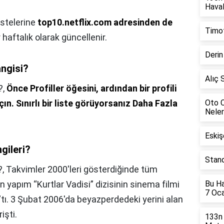
Haval
istelerine
top10.netflix.com adresinden de
Timot
 haftalık olarak güncellenir.
Derin
angisi?
Alıç 
?,
Önce Profiller öğesini, ardından bir profili
çın.
Sınırlı bir liste görüyorsanız Daha Fazla
Oto C
Neler
Eskiş
ngileri?
Stand
?,
Takvimler 2000'leri gösterdiğinde tüm
 yapım “Kurtlar Vadisi” dizisinin sinema filmi
Bu Ha
7 Oc
”tı. 3 Şubat 2006'da beyazperdedeki yerini alan
işti.
133n 