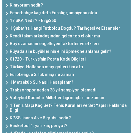
Kınıyorum nedir?
Fenerbahçe kaç defa Eurolig şampiyonu oldu
17 SKA Nedir? - Bilgi360
1 Şubat'ta Hangi Futbolcu Doğdu? Tarihçesi ve Efsaneler
Kendi takım arkadaşından gelen top el olur mu
Boy uzamasını engelleyen faktörler ve etkileri
Rüyada aile büyüklerinin elini öpmek ne anlama gelir?
01720 - Türkiye'nin Posta Kodu Bilgileri
Türkiye-Hollanda maçı golleri kim attı
EuroLeague 3. luk maçı ne zaman
1 Metreküp Su Nasıl Hesaplanır?
Trabzonspor neden 38 yıl şampiyon olamadı
Voleybol Kadınlar Milletler Ligi maçları ne zaman
1 Tenis Maçı Kaç Set? Tenis Kuralları ve Set Yapısı Hakkında
Bilgi
KPSS lisans A ve B grubu nedir?
Basketbol 1. yarı kaç periyot?