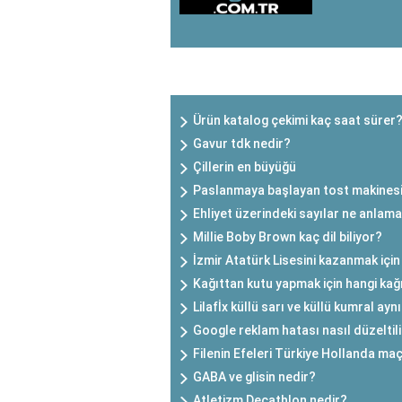
SON EKLENEN YAZILAR
Ürün katalog çekimi kaç saat sürer
Gavur tdk nedir?
Çillerin en büyüğü
Paslanmaya başlayan tost makinesi n
Ehliyet üzerindeki sayılar ne anlama
Millie Boby Brown kaç dil biliyor?
İzmir Atatürk Lisesini kazanmak için
Kağıttan kutu yapmak için hangi kağı
Lilafİx küllü sarı ve küllü kumral ayn
Google reklam hatası nasıl düzeltil
Filenin Efeleri Türkiye Hollanda ma
GABA ve glisin nedir?
Atletizm Decathlon nedir?