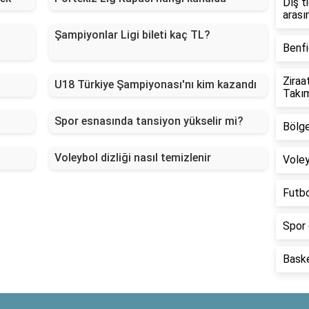
Dış t
arası
Şampiyonlar Ligi bileti kaç TL?
Benfi
Ziraa
U18 Türkiye Şampiyonası'nı kim kazandı
Takım
Spor esnasında tansiyon yükselir mi?
Bölge
Voleybol dizliği nasıl temizlenir
Voley
Futbo
Spor 
Baske