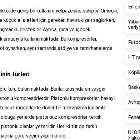
En ço
ktörde geniş bir kullanım yelpazesine sahiptir. Örneğin,
 küçük el aletleri için gereken hava akışını sağlarken,
Yaban
veriy
lışmasını destekler. Ayrıca, gıda ve içecek
 amacıyla kullanılmaktadır. Bu kompresörler,
Futbo
rol oynarken, aynı zamanda atölye ve tamirhanelerde
HT n
Köpük
nin türleri
Baske
örü türü bulunmaktadır. Bunlar arasında en yaygın
stonlu kompresörlerdir. Pistonlu kompresörler, havayı
Avrup
pistonsuz modellerde döner bir mekanizma kullanılır.
n olduğu yerlerde pistonsuz kompresörler tercih
Fene
istonlu olanlar yeterlidir. Her iki tür de farklı
U18 F
macına göre seçim yapılmalıdır.
Hakkı