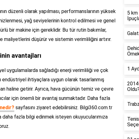
nın düzenli olarak yapılması, performanslarının yüksek
5 km 
İpuçl
emizlenmesi, yağ seviyelerinin kontrol edilmesi ve genel
ü bir makine için gereklidir. Bu tür rutin bakımlar,
Galat
maliyetlerini düşürür ve sistemin verimliliğini artırır.
Dehid
Örnek
nin avantajları
1 Ayd
el uygulamalarda sağladığı enerji verimliliği ve çok
ı endüstriyel ihtiyaçlara uygun olarak tasarlanmış
2014
an haline getirir. Ayrıca, hava gücünün temiz ve çevre
Oldu
ıcılar için önemli bir avantaj sunmaktadır. Daha fazla
Trabz
nedir?
sayfasını ziyaret edebilirsiniz. Bilgi360.com.tr
a daha fazla bilgi edinmek isteyen okuyucularımıza
Tenis
Seçe
oruz.