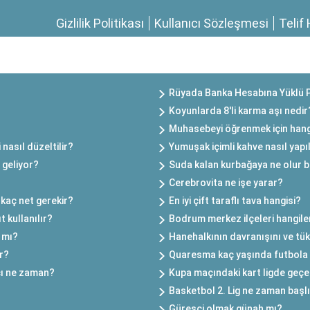
Gizlilik Politikası
Kullanıcı Sözleşmesi
Telif 
?
Rüyada Banka Hesabına Yüklü 
Koyunlarda 8'li karma aşı nedir
Muhasebeyi öğrenmek için hangi
asıl düzeltilir?
Yumuşak içimli kahve nasıl yapıl
 geliyor?
Suda kalan kurbağaya ne olur b
Cerebrovita ne işe yarar?
 kaç net gerekir?
En iyi çift taraflı tava hangisi?
t kullanılır?
Bodrum merkez ilçeleri hangile
ı mı?
Hanehalkının davranışını ve tüke
ir?
Quaresma kaç yaşında futbola 
çı ne zaman?
Kupa maçındaki kart ligde geçer
Basketbol 2. Lig ne zaman başl
Güreşçi olmak günah mı?