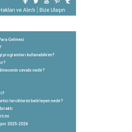
Hakları ve Alıntı
Bize Ulaşın
Para Gelmesi
?
 programları kullanabilirim?
ır?
ilmecenin cevabı nedir?
ri?
tici tercihlerini belirleyen nedir?
bıraktı
li mi
ıyor 2025-2026