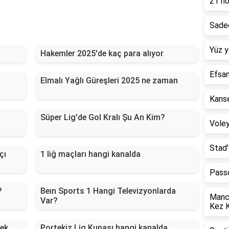
21 no
Sadec
Yüz y
Hakemler 2025'de kaç para alıyor
Efsan
Elmalı Yağlı Güreşleri 2025 ne zaman
Kanse
Süper Lig'de Gol Kralı Şu An Kim?
Voley
Stad'
çı
1 liğ maçları hangi kanalda
Passo
?
Beın Sports 1 Hangi Televizyonlarda
Manch
Var?
Kez 
cek
Portekiz Lig Kupası hangi kanalda