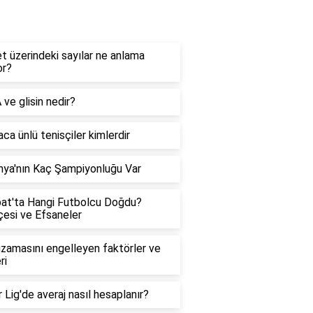
ehber
et üzerindeki sayılar ne anlama
or?
ve glisin nedir?
ca ünlü tenisçiler kimlerdir
ya'nın Kaç Şampiyonluğu Var
at'ta Hangi Futbolcu Doğdu?
çesi ve Efsaneler
zamasını engelleyen faktörler ve
ri
 Lig'de averaj nasıl hesaplanır?