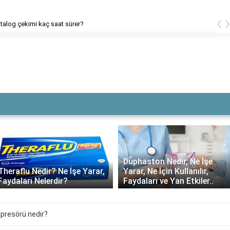
‹
 Banka Hesabına Yüklü Para Gelmesi
Duphaston Nedir, Ne İşe
Theraflu Nedir? Ne İşe Yarar,
Yarar, Ne İçin Kullanılır,
Faydaları Nelerdir?
Faydaları ve Yan Etkiler..
presörü nedir?