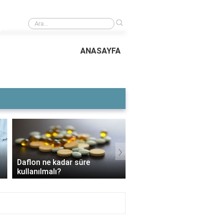
›
Rüyada Banka Hesabına Yüklü Para Gelmesi
ANASAYFA
›
Daflon ne kadar süre
3 Aylık Bebek Günde K
kullanılmalı?
Mama Yer?