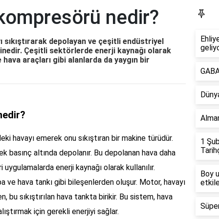
 kompresörü nedir?
R
Ehliy
 sıkıştırarak depolayan ve çeşitli endüstriyel
geliy
nedir. Çeşitli sektörlerde enerji kaynağı olarak
 hava araçları gibi alanlarda da yaygın bir
GABA 
Dünya
nedir?
Alman
ki havayı emerek onu sıkıştıran bir makine türüdür.
1 Şub
Tarih
sek basınç altında depolanır. Bu depolanan hava daha
i uygulamalarda enerji kaynağı olarak kullanılır.
Boy u
 ve hava tankı gibi bileşenlerden oluşur. Motor, havayı
etkile
, bu sıkıştırılan hava tankta birikir. Bu sistem, hava
Süper
lıştırmak için gerekli enerjiyi sağlar.