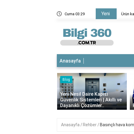
Yeni
mi kaç saat sürer?
Cuma 03:29
Rüyada
Anasayfa
Blog
iyotikli Krem Açık
‹
a Sürülür mü?
Yeni Nesil Daire Kapısı
ımı, Faydaları ve
Güvenlik Sistemleri | Akıllı ve
i..
Dayanıklı Çözümler..
Anasayfa
Rehber
Basınçlı hava kom