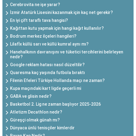
Cerebrovita ne işe yarar?
İzmir Atatürk Lisesini kazanmak için kaç net gerekir?
En iyi çift taraflı tava hangisi?
Kağıttan kutu yapmak için hangi kağıt kullanılır?
Bodrum merkez ilçeleri hangileri?
Lilafİx küllü sarı ve küllü kumral aynı mı?
Hanehalkının davranışını ve tüketici tercihlerini belirleyen
nedir?
Google reklam hatası nasıl düzeltilir?
Quaresma kaç yaşında futbola bıraktı
Filenin Efeleri Türkiye Hollanda maçı ne zaman?
Kupa maçındaki kart ligde geçerli mi
GABA ve glisin nedir?
Basketbol 2. Lig ne zaman başlıyor 2025-2026
Atletizm Decathlon nedir?
Güreşçi olmak günah mı?
Dünyaca ünlü tenisçiler kimlerdir
Bayan Kap Nedir?