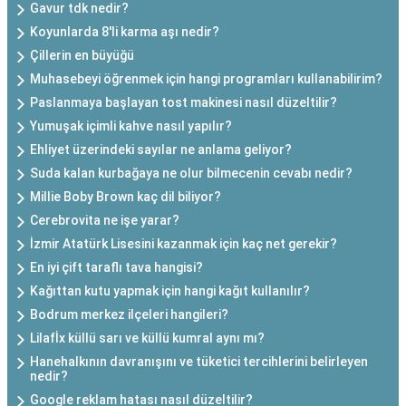
Gavur tdk nedir?
Koyunlarda 8'li karma aşı nedir?
Çillerin en büyüğü
Muhasebeyi öğrenmek için hangi programları kullanabilirim?
Paslanmaya başlayan tost makinesi nasıl düzeltilir?
Yumuşak içimli kahve nasıl yapılır?
Ehliyet üzerindeki sayılar ne anlama geliyor?
Suda kalan kurbağaya ne olur bilmecenin cevabı nedir?
Millie Boby Brown kaç dil biliyor?
Cerebrovita ne işe yarar?
İzmir Atatürk Lisesini kazanmak için kaç net gerekir?
En iyi çift taraflı tava hangisi?
Kağıttan kutu yapmak için hangi kağıt kullanılır?
Bodrum merkez ilçeleri hangileri?
Lilafİx küllü sarı ve küllü kumral aynı mı?
Hanehalkının davranışını ve tüketici tercihlerini belirleyen
nedir?
Google reklam hatası nasıl düzeltilir?