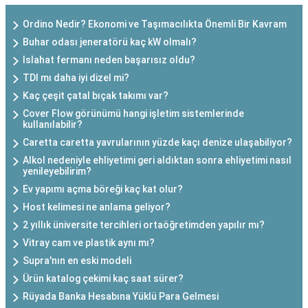
Ordino Nedir? Ekonomi ve Taşımacılıkta Önemli Bir Kavram
Buhar odası jeneratörü kaç kW olmalı?
Islahat fermanı neden başarısız oldu?
TDI mı daha iyi dizel mi?
Kaç çeşit çatal bıçak takımı var?
Cover Flow görünümü hangi işletim sistemlerinde
kullanılabilir?
Caretta caretta yavrularının yüzde kaçı denize ulaşabiliyor?
Alkol nedeniyle ehliyetimi geri aldıktan sonra ehliyetimi nasıl
yenileyebilirim?
Ev yapımı açma böreği kaç kat olur?
Host kelimesi ne anlama geliyor?
2 yıllık üniversite tercihleri ortaöğretimden yapılır mı?
Vitray cam ve plastik aynı mı?
Supra'nın en eski modeli
Ürün katalog çekimi kaç saat sürer?
Rüyada Banka Hesabına Yüklü Para Gelmesi