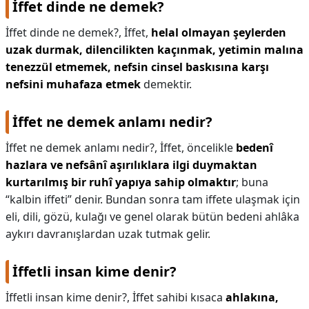
İffet dinde ne demek?
İffet dinde ne demek?,
İffet,
helal olmayan şeylerden
uzak durmak, dilencilikten kaçınmak, yetimin malına
tenezzül etmemek, nefsin cinsel baskısına karşı
nefsini muhafaza etmek
demektir.
İffet ne demek anlamı nedir?
İffet ne demek anlamı nedir?,
İffet, öncelikle
bedenî
hazlara ve nefsânî aşırılıklara ilgi duymaktan
kurtarılmış bir ruhî yapıya sahip olmaktır
; buna
“kalbin iffeti” denir. Bundan sonra tam iffete ulaşmak için
eli, dili, gözü, kulağı ve genel olarak bütün bedeni ahlâka
aykırı davranışlardan uzak tutmak gelir.
İffetli insan kime denir?
İffetli insan kime denir?,
İffet sahibi kısaca
ahlakına,