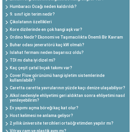
Humbaracı Ocağı neden kaldırıldı?
9. sınıf için terim nedir?
Çikolatanın özellikleri
Kore dizilerinde en çok hangi aşk var?
Ordino Nedir? Ekonomi ve Taşımacılıkta Önemli Bir Kavram
Buhar odası jeneratörü kaç kW olmalı?
Islahat fermanı neden başarısız oldu?
TDI mı daha iyi dizel mi?
Kaç çeşit çatal bıçak takımı var?
Cover Flow görünümü hangi işletim sistemlerinde
kullanılabilir?
Caretta caretta yavrularının yüzde kaçı denize ulaşabiliyor?
Alkol nedeniyle ehliyetimi geri aldıktan sonra ehliyetimi nasıl
yenileyebilirim?
Ev yapımı açma böreği kaç kat olur?
Host kelimesi ne anlama geliyor?
2 yıllık üniversite tercihleri ortaöğretimden yapılır mı?
Vitray cam ve plastik aynı mı?