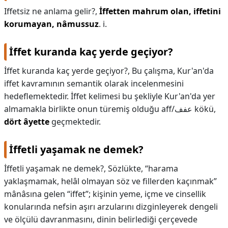
Iffetsiz ne anlama gelir?,
İffetten mahrum olan, iffetini
korumayan, nâmussuz
. i.
İffet kuranda kaç yerde geçiyor?
İffet kuranda kaç yerde geçiyor?,
Bu çalışma, Kur'an'da
iffet kavramının semantik olarak incelenmesini
hedeflemektedir. İffet kelimesi bu şekliyle Kur'an'da yer
almamakla birlikte onun türemiş olduğu aff/عفف kökü,
dört âyette
geçmektedir.
İffetli yaşamak ne demek?
İffetli yaşamak ne demek?,
Sözlükte, “harama
yaklaşmamak, helâl olmayan söz ve fillerden kaçınmak”
mânâsına gelen “iffet”; kişinin yeme, içme ve cinsellik
konularında nefsin aşırı arzularını dizginleyerek dengeli
ve ölçülü davranmasını, dinin belirlediği çerçevede