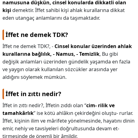
namusuna düşkün, cinsel konularda dikkatli olan
kişi
demektir. İffet sahibi kişi ahlak kurallarına dikkat
eden utangaç anlamlarını da taşımaktadır.
İffet ne demek TDK?
İffet ne demek TDK?,
-
Cinsel konular üzerinden ahlak
kurallarına bağlılık,
- Namus,
- Temizlik
, Bu gibi
değişik anlamları üzerinden gündelik yaşamda en fazla
ve yaygın olarak kullanılan sözcükler arasında yer
aldığını söylemek mümkün.
İffet in zıttı nedir?
İffet in zıttı nedir?,
İffetin zıddı olan “
cim- rilik ve
tamahkârlık
” ise kötü ahlâkın çekirdeğini oluştu- rurlar.
İffet, kişinin ilim ve mârifete yönelmesinde, hayatını dinin
emir, nehiy ve tavsiyeleri doğrultusunda devam et-
tirmesinde de önemli bir âmildir.