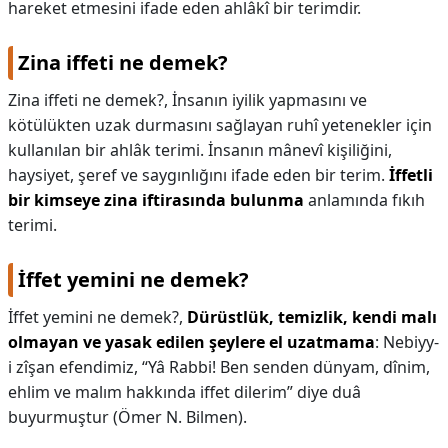
hareket etmesini ifade eden ahlâkî bir terimdir.
Zina iffeti ne demek?
Zina iffeti ne demek?,
İnsanın iyilik yapmasını ve
kötülükten uzak durmasını sağlayan ruhî yetenekler için
kullanılan bir ahlâk terimi. İnsanın mânevî kişiliğini,
haysiyet, şeref ve saygınlığını ifade eden bir terim.
İffetli
bir kimseye zina iftirasında bulunma
anlamında fıkıh
terimi.
İffet yemini ne demek?
İffet yemini ne demek?,
Dürüstlük, temizlik, kendi malı
olmayan ve yasak edilen şeylere el uzatmama
: Nebiyy-
i zîşan efendimiz, “Yâ Rabbi! Ben senden dünyam, dînim,
ehlim ve malım hakkında iffet dilerim” diye duâ
buyurmuştur (Ömer N. Bilmen).