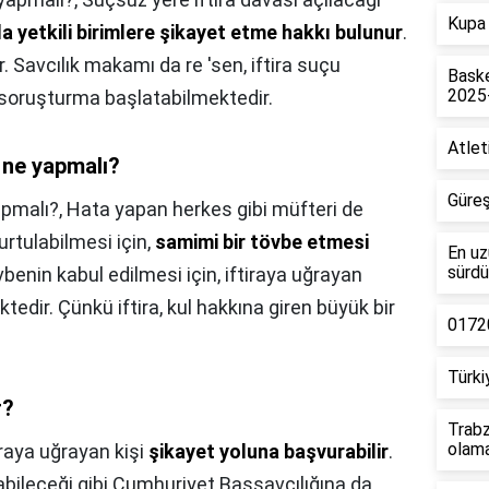
Kupa 
 yetkili birimlere şikayet etme hakkı bulunur
.
r. Savcılık makamı da re 'sen, iftira suçu
Baske
2025
 soruşturma başlatabilmektedir.
Atlet
a ne yapmalı?
Güreş
apmalı?,
Hata yapan herkes gibi müfteri de
urtulabilmesi için,
samimi bir tövbe etmesi
En uz
sürdü
vbenin kabul edilmesi için, iftiraya uğrayan
tedir. Çünkü iftira, kul hakkına giren büyük bir
01720
Türki
r?
Trabz
olam
iraya uğrayan kişi
şikayet yoluna başvurabilir
.
labileceği gibi Cumhuriyet Başsavcılığına da