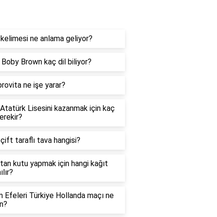
og
kelimesi ne anlama geliyor?
e Boby Brown kaç dil biliyor?
rovita ne işe yarar?
 Atatürk Lisesini kazanmak için kaç
erekir?
 çift taraflı tava hangisi?
tan kutu yapmak için hangi kağıt
ılır?
in Efeleri Türkiye Hollanda maçı ne
n?