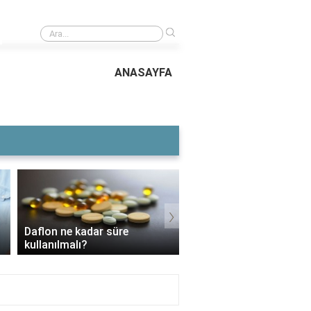
›
Humbaracı Ocağı neden kaldırıldı?
ANASAYFA
›
Daflon ne kadar süre
3 Aylık Bebek Günde K
kullanılmalı?
Mama Yer?