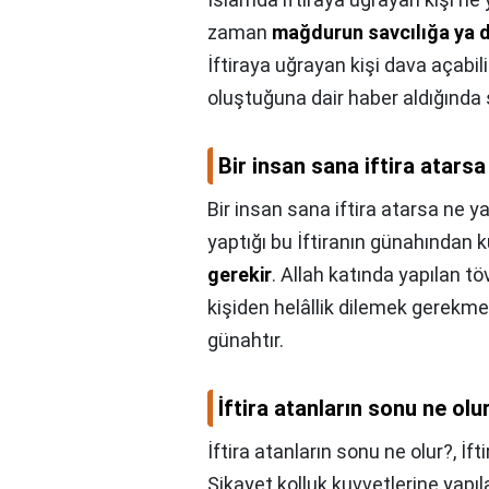
zaman
mağdurun savcılığa ya da
İftiraya uğrayan kişi dava açabili
oluştuğuna dair haber aldığında
Bir insan sana iftira atars
Bir insan sana iftira atarsa ne y
yaptığı bu İftiranın günahından k
gerekir
. Allah katında yapılan tö
kişiden helâllik dilemek gerekmek
günahtır.
İftira atanların sonu ne olu
İftira atanların sonu ne olur?,
İft
Şikayet kolluk kuvvetlerine yapı