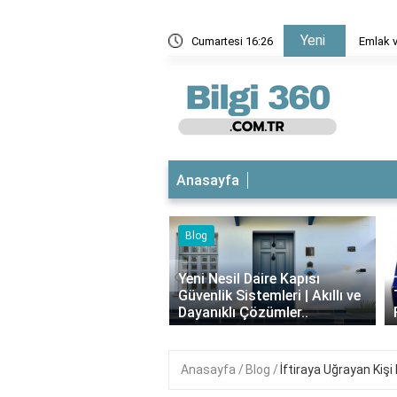
Yeni
Emlak vergi bildirimi belgesinde hangi bilgiler var?
Cumartesi 16:27
Anasayfa
Blog
iyotikli Krem Açık
‹
a Sürülür mü?
Yeni Nesil Daire Kapısı
ımı, Faydaları ve
Güvenlik Sistemleri | Akıllı ve
i..
Dayanıklı Çözümler..
Anasayfa
Blog
İftiraya Uğrayan Kiş