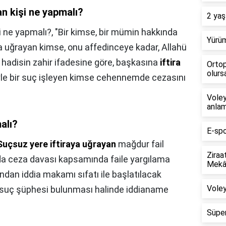
n kişi ne yapmalı?
2 yaş
i ne yapmalı?,
"Bir kimse, bir mümin hakkında
Yürüm
ya uğrayan kimse, onu affedinceye kadar, Allahü
hadisin zahir ifadesine göre, başkasına
iftira
Ortop
olursa
yle bir suç işleyen kimse cehennemde cezasını
Voley
anlam
alı?
E-spo
Suçsuz yere iftiraya uğrayan
mağdur fail
Ziraa
a ceza davası kapsamında faile yargılama
Mekân
ından iddia makamı sıfatı ile başlatılacak
Voley
suç şüphesi bulunması halinde iddianame
Süper