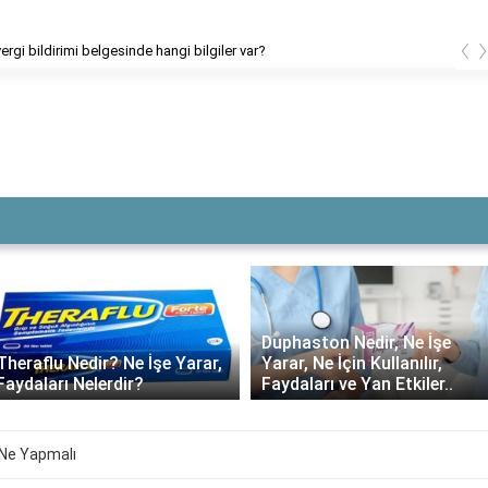
‹
Humbaracı Ocağı neden kaldırıldı?
Duphaston Nedir, Ne İşe
Theraflu Nedir? Ne İşe Yarar,
Yarar, Ne İçin Kullanılır,
Faydaları Nelerdir?
Faydaları ve Yan Etkiler..
i Ne Yapmalı