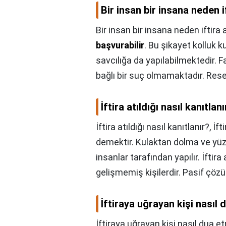
Bir insan bir insana neden i
Bir insan bir insana neden iftira 
başvurabilir
. Bu şikayet kolluk 
savcılığa da yapılabilmektedir. F
bağlı bir suç olmamaktadır. Res
İftira atıldığı nasıl kanıtlanı
İftira atıldığı nasıl kanıtlanır?,
İft
demektir. Kulaktan dolma ve yüze
insanlar tarafından yapılır. İftir
gelişmemiş kişilerdir. Pasif çözü
İftiraya uğrayan kişi nasıl 
İftiraya uğrayan kişi nasıl dua e