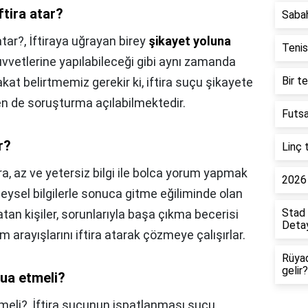
ftira atar?
Saba
atar?,
İftiraya uğrayan birey
şikayet yoluna
Tenis
kuvvetlerine yapılabileceği gibi aynı zamanda
Bir t
akat belirtmemiz gerekir ki, iftira suçu şikayete
en de soruşturma açılabilmektedir.
Futsa
r?
Linç 
ira, az ve yetersiz bilgi ile bolca yorum yapmak
2026 
ysel bilgilerle sonuca gitme eğiliminde olan
Stad 
a atan kişiler, sorunlarıyla başa çıkma becerisi
Detay
m arayışlarını iftira atarak çözmeye çalışırlar.
Rüya
gelir?
dua etmeli?
tmeli?,
İftira suçunun ispatlanması suçu