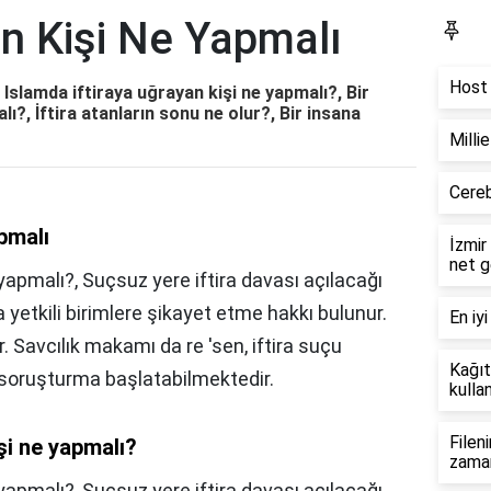
an Kişi Ne Yapmalı
Bl
Host 
 Islamda iftiraya uğrayan kişi ne yapmalı?, Bir
ı?, İftira atanların sonu ne olur?, Bir insana
Milli
Cereb
pmalı
İzmir
net g
yapmalı?, Suçsuz yere iftira davası açılacağı
etkili birimlere şikayet etme hakkı bulunur.
En iyi
r. Savcılık makamı da re 'sen, iftira suçu
Kağıt
 soruşturma başlatabilmektedir.
kullan
Filen
şi ne yapmalı?
zama
 yapmalı?,
Suçsuz yere iftira davası açılacağı