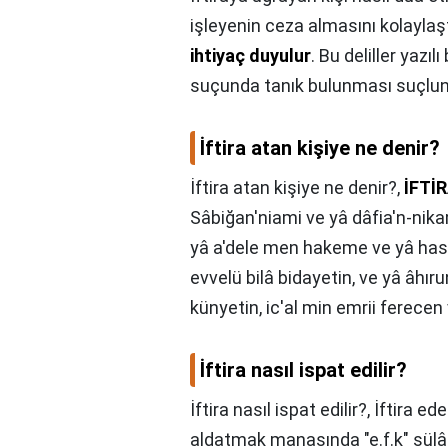
işleyenin ceza almasını kolaylaşt
ihtiyaç duyulur
. Bu deliller yazıl
suçunda tanık bulunması suçlunu
İftira atan kişiye ne denir?
İftira atan kişiye ne denir?,
İFTİ
Sâbiğan'niami ve yâ dâfia'n-nika
yâ a'dele men hakeme ve yâ has
evvelü bilâ bidayetin, ve yâ âhır
künyetin, ic'al min emrii ferecen 
İftira nasıl ispat edilir?
İftira nasıl ispat edilir?,
İftira ed
aldatmak manasında "e.f.k" sülâ