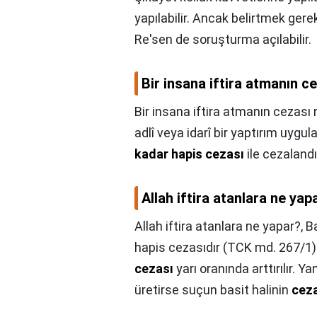
yapılabilir. Ancak belirtmek gereki
Re'sen de soruşturma açılabilir.
Bir insana iftira atmanın c
Bir insana iftira atmanın cezası 
adlî veya idarî bir yaptırım uygul
kadar hapis cezası
ile cezalandırı
Allah iftira atanlara ne yap
Allah iftira atanlara ne yapar?,
B
hapis cezasıdır (TCK md. 267/1). 
cezası
yarı oranında arttırılır. Yan
üretirse suçun basit halinin
cez