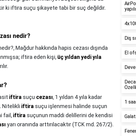
AirPo
r ki iftira suçu şikayete tabi bir suç değildir.
yapılı
4x100
ezası nedir?
Diş s
nedir?,
Mağdur hakkında hapis cezası dışında
El of
anmışsa; iftira eden kişi,
üç yıldan yedi yıla
lır.
Deve 
Decat
ar?
Özell
asit
iftira
suçu
cezası
, 1 yıldan 4 yıla kadar
1 saa
Nitelikli
iftira
suçu işlenmesi halinde suçun
i fail,
iftira
suçunun maddi delillerini de kendisi
Galat
ası
yarı oranında arttırılacaktır (TCK md. 267/2).
Fener