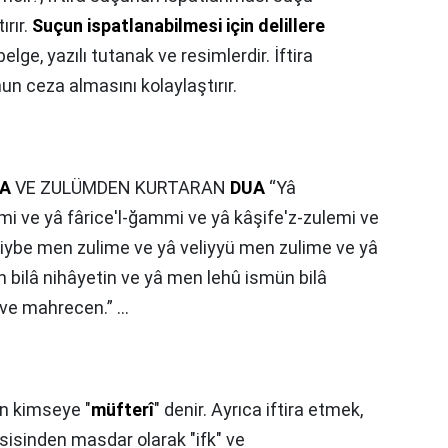
ırır.
Suçun ispatlanabilmesi için delillere
ı belge, yazılı tutanak ve resimlerdir. İftira
n ceza almasını kolaylaştırır.
RA
VE ZULÜMDEN KURTARAN
DUA
“Yâ
mi ve yâ fârice'l-ğammi ve yâ kâşife'z-zulemi ve
iybe men zulime ve yâ veliyyü men zulime ve yâ
un bilâ nihâyetin ve yâ men lehû ismün bilâ
ve mahrecen.” ...
en kimseye "
müfterî
" denir. Ayrıca iftira etmek,
sisinden masdar olarak "ifk" ve