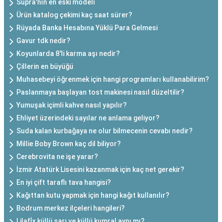
Supra'nın en eski modeli
Ürün katalog çekimi kaç saat sürer?
Rüyada Banka Hesabına Yüklü Para Gelmesi
Gavur tdk nedir?
Koyunlarda 8'li karma aşı nedir?
Çillerin en büyüğü
Muhasebeyi öğrenmek için hangi programları kullanabilirim?
Paslanmaya başlayan tost makinesi nasıl düzeltilir?
Yumuşak içimli kahve nasıl yapılır?
Ehliyet üzerindeki sayılar ne anlama geliyor?
Suda kalan kurbağaya ne olur bilmecenin cevabı nedir?
Millie Boby Brown kaç dil biliyor?
Cerebrovita ne işe yarar?
İzmir Atatürk Lisesini kazanmak için kaç net gerekir?
En iyi çift taraflı tava hangisi?
Kağıttan kutu yapmak için hangi kağıt kullanılır?
Bodrum merkez ilçeleri hangileri?
Lilafİx küllü sarı ve küllü kumral aynı mı?