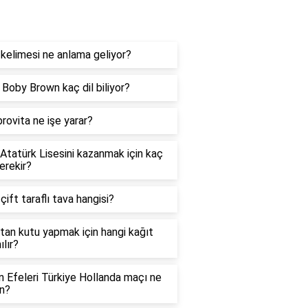
og
kelimesi ne anlama geliyor?
e Boby Brown kaç dil biliyor?
rovita ne işe yarar?
 Atatürk Lisesini kazanmak için kaç
erekir?
 çift taraflı tava hangisi?
tan kutu yapmak için hangi kağıt
ılır?
in Efeleri Türkiye Hollanda maçı ne
n?