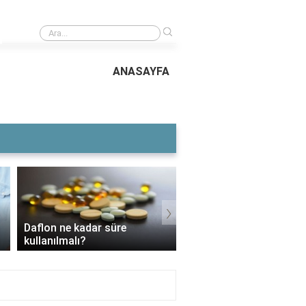
›
Ev yapımı açma böreği kaç kat olur?
ANASAYFA
›
Voltaren Ne İşe Yarar?
3 Aylık Bebek Günde Kaç CC
İçin Kullanılır, Faydaları
Mama Yer?
Yan Etkileri