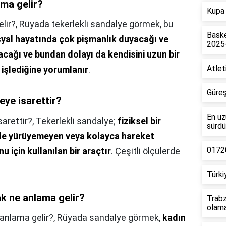
ama gelir?
Kupa 
lir?,
Rüyada tekerlekli sandalye görmek, bu
Baske
syal hayatında çok pişmanlık duyacağı ve
2025
lacağı ve bundan dolayı da kendisini uzun bir
Atlet
işlediğine yorumlanır
.
Güreş
ye isarettir?
En uz
arettir?,
Tekerlekli sandalye;
fiziksel bir
sürdü
yle yürüyemeyen veya kolayca hareket
01720
 için kullanılan bir araçtır
. Çeşitli ölçülerde
Türki
 ne anlama gelir?
Trabz
olam
anlama gelir?,
Rüyada sandalye görmek,
kadın