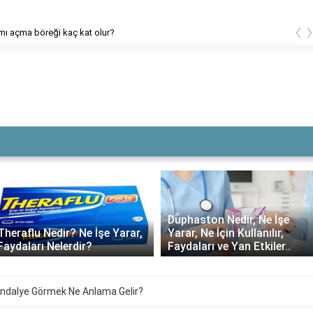
‹
mı açma böreği kaç kat olur?
Duphaston Nedir, Ne İşe
Yarar, Ne İçin Kullanılır,
Daflon ne kadar süre
Faydaları ve Yan Etkiler..
kullanılmalı?
andalye Görmek Ne Anlama Gelir?