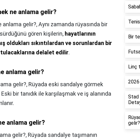
Saba
ek ne anlama gelir?
Tenis
 anlama gelir?,
Aynı zamanda rüyasında bir
 sürdüğünü gören kişilerin,
hayatlarının
Bir t
ş oldukları sıkıntılardan ve sorunlardan bir
Futsa
tulacaklarına delalet edilir
.
Linç 
e anlama gelir?
2026 
ama gelir?,
Rüyada eski sandalye görmek
. Eski bir tanıdık ile karşılaşmak ve iş alanında
Stad 
Detay
lanır.
Rüya
ne anlama gelir?
gelir?
ama gelir?,
Rüyada sandalye taşımanın