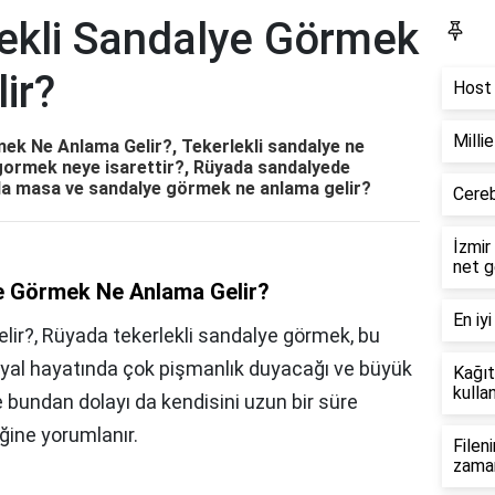
ekli Sandalye Görmek
Bl
ir?
Host 
Milli
ek Ne Anlama Gelir?, Tekerlekli sandalye ne
gormek neye isarettir?, Rüyada sandalyede
da masa ve sandalye görmek ne anlama gelir?
Cereb
İzmir
net g
e Görmek Ne Anlama Gelir?
En iyi
lir?, Rüyada tekerlekli sandalye görmek, bu
osyal hayatında çok pişmanlık duyacağı ve büyük
Kağıt
kullan
e bundan dolayı da kendisini uzun bir süre
ğine yorumlanır.
Filen
zama