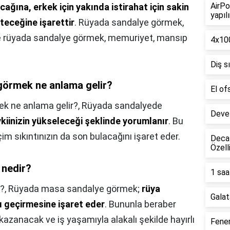
AirPo
acağına, erkek için yakında istirahat için sakin
yapılı
üteceğine işarettir
. Rüyada sandalye görmek,
ne rüyada sandalye görmek, memuriyet, mansıp
4x100
Diş s
görmek ne anlama gelir?
El of
k ne anlama gelir?,
Rüyada sandalyede
Deve 
kiinizin yükseleceği şeklinde yorumlanır
. Bu
çim sıkıntınızın da son bulacağını işaret eder.
Decat
Özell
 nedir?
1 saa
?,
Rüyada masa sandalye görmek;
rüya
Galat
mı geçirmesine işaret eder
. Bununla beraber
kazanacak ve iş yaşamıyla alakalı şekilde hayırlı
Fener