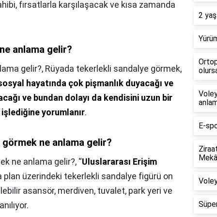
hibi, fırsatlarla karşılaşacak ve kısa zamanda
2 yaş
Yürüm
 ne anlama gelir?
Ortop
lama gelir?,
Rüyada tekerlekli sandalye görmek,
olursa
 sosyal hayatında çok pişmanlık duyacağı ve
Voley
lacağı ve bundan dolayı da kendisini uzun bir
anlam
işlediğine yorumlanır
.
E-spo
de görmek ne anlama gelir?
Ziraa
Mekân
mek ne anlama gelir?,
“
Uluslararası Erişim
a plan üzerindeki tekerlekli sandalye figürü on
Voley
şilebilir asansör, merdiven, tuvalet, park yeri ve
Süper
anılıyor.