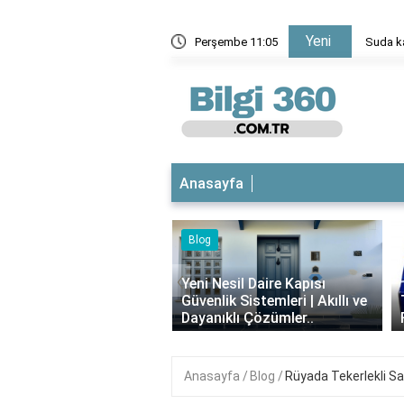
Yeni
 sayılar ne anlama geliyor?
Perşembe 11:05
Suda ka
Anasayfa
‹
Nesil Daire Kapısı
lik Sistemleri | Akıllı ve
Theraflu Nedir? Ne İşe Yarar,
ıklı Çözümler..
Faydaları Nelerdir?
Anasayfa
Blog
Rüyada Tekerlekli S