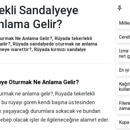
ekli Sandalyeye
Bl
lama Gelir?
Milli
Cereb
urmak Ne Anlama Gelir?, Rüyada tekerlekli
elir?, Rüyada sandalyede oturmak ne anlama
eye isarettir?, Rüyada kırmızı sandalye
İzmir
net g
En iyi
eye Oturmak Ne Anlama Gelir?
Kağıt
kullan
urmak ne anlama gelir?, Rüyada tekerlekli
bu rüyayı gören kendi başına üstesinden
Filen
zama
uk yaşayacağı durumlara sokacak ve bundan
ebep olacak işler ile ilgileneceğine alamet eder.
Kupa 