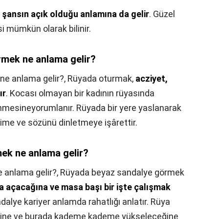
k
şansın açık olduğu anlamına da gelir
. Güzel
i mümkün olarak bilinir.
mek ne anlama gelir?
ne anlama gelir?,
Rüyada oturmak,
acziyet,
ır
. Kocası olmayan bir kadının rüyasında
enmesineyorumlanır. Rüyada bir yere yaslanarak
çime ve sözünü dinletmeye işârettir.
ek ne anlama gelir?
 anlama gelir?,
Rüyada beyaz sandalye görmek
fa açacağına ve masa başı bir işte çalışmak
dalye kariyer anlamda rahatlığı anlatır. Rüya
ceğine ve burada kademe kademe yükseleceğine