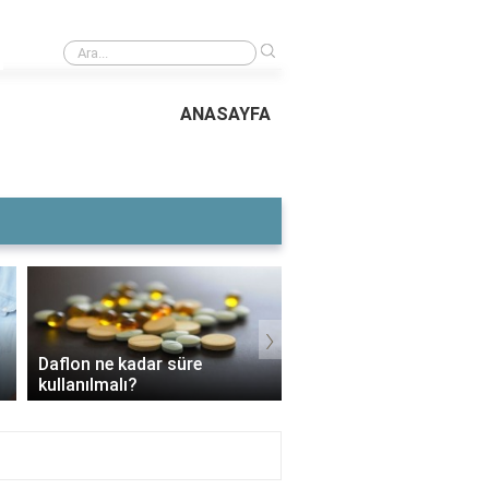
›
Suda kalan kurbağaya ne olur bilmecenin cevabı nedir?
ANASAYFA
›
Voltaren Ne İşe Yarar
3 Aylık Bebek Günde Kaç CC
İçin Kullanılır, Faydalar
Mama Yer?
Yan Etkileri