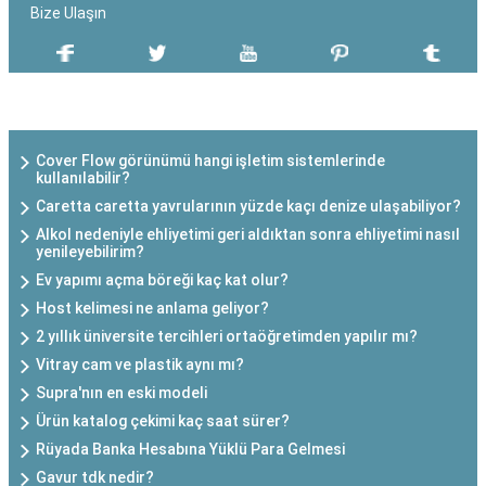
Bize Ulaşın
SON EKLENEN YAZILAR
Cover Flow görünümü hangi işletim sistemlerinde
kullanılabilir?
Caretta caretta yavrularının yüzde kaçı denize ulaşabiliyor?
Alkol nedeniyle ehliyetimi geri aldıktan sonra ehliyetimi nasıl
yenileyebilirim?
Ev yapımı açma böreği kaç kat olur?
Host kelimesi ne anlama geliyor?
2 yıllık üniversite tercihleri ortaöğretimden yapılır mı?
Vitray cam ve plastik aynı mı?
Supra'nın en eski modeli
Ürün katalog çekimi kaç saat sürer?
Rüyada Banka Hesabına Yüklü Para Gelmesi
Gavur tdk nedir?