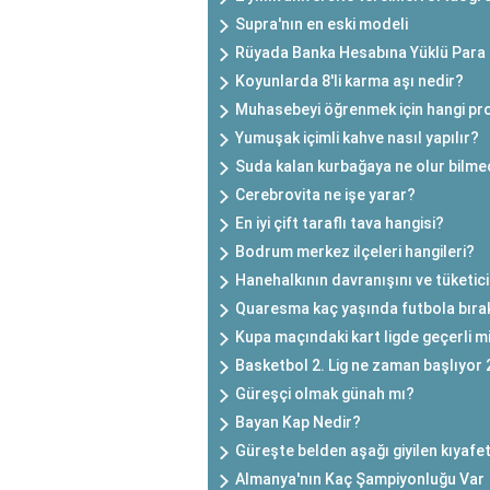
Supra'nın en eski modeli
Rüyada Banka Hesabına Yüklü Para
Koyunlarda 8'li karma aşı nedir?
Muhasebeyi öğrenmek için hangi pro
Yumuşak içimli kahve nasıl yapılır?
Suda kalan kurbağaya ne olur bilme
Cerebrovita ne işe yarar?
En iyi çift taraflı tava hangisi?
Bodrum merkez ilçeleri hangileri?
Hanehalkının davranışını ve tüketici 
Quaresma kaç yaşında futbola bıra
Kupa maçındaki kart ligde geçerli m
Basketbol 2. Lig ne zaman başlıyor
Güreşçi olmak günah mı?
Bayan Kap Nedir?
Güreşte belden aşağı giyilen kıyafet
Almanya'nın Kaç Şampiyonluğu Var