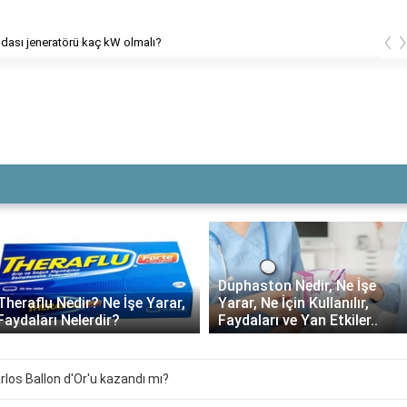
‹
dası jeneratörü kaç kW olmalı?
Duphaston Nedir, Ne İşe
Theraflu Nedir? Ne İşe Yarar,
Yarar, Ne İçin Kullanılır,
Faydaları Nelerdir?
Faydaları ve Yan Etkiler..
los Ballon d'Or'u kazandı mı?