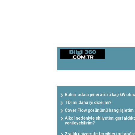
SON EKLENEN YAZILAR
Buhar odası jeneratörü kaç kW olma
TDI mı daha iyi dizel mi?
Cover Flow görünümü hangi işletim s
Alkol nedeniyle ehliyetimi geri aldık
yenileyebilirim?
2 yıllık üniversite tercihleri ortaöğ