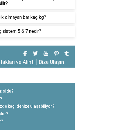
ilir?
ik olmayan bar kaç kg?
 sistem 5 6 7 nedir?
Hakları ve Alıntı
Bize Ulaşın
z oldu?
r?
zde kaçı denize ulaşabiliyor?
olur?
r?