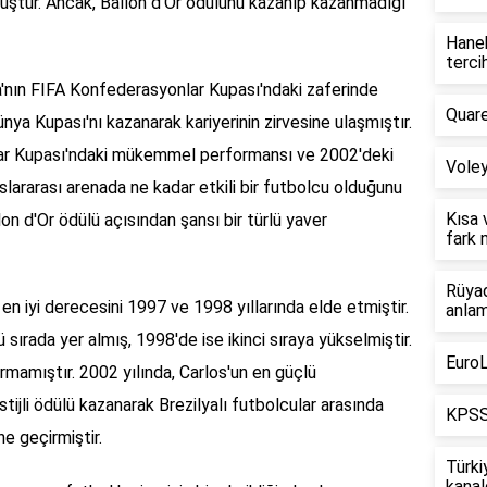
uştur. Ancak, Ballon d'Or ödülünü kazanıp kazanmadığı
Haneh
tercih
a'nın FIFA Konfederasyonlar Kupası'ndaki zaferinde
Quare
nya Kupası'nı kazanarak kariyerinin zirvesine ulaşmıştır.
lar Kupası'ndaki mükemmel performansı ve 2002'deki
Voley
slararası arenada ne kadar etkili bir futbolcu olduğunu
Kısa 
on d'Or ödülü açısından şansı bir türlü yaver
fark 
Rüyad
en iyi derecesini 1997 ve 1998 yıllarında elde etmiştir.
anlam
ırada yer almış, 1998'de ise ikinci sıraya yükselmiştir.
EuroL
rmamıştır. 2002 yılında, Carlos'un en güçlü
stijli ödülü kazanarak Brezilyalı futbolcular arasında
KPSS 
ne geçirmiştir.
Türki
kanal