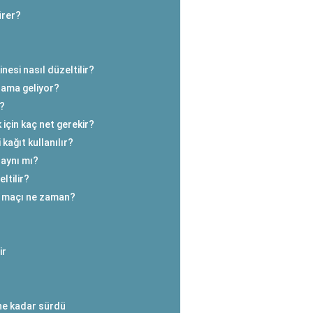
ürer?
esi nasıl düzeltilir?
nlama geliyor?
r?
 için kaç net gerekir?
kağıt kullanılır?
l aynı mı?
ltilir?
da maçı ne zaman?
ir
ne kadar sürdü