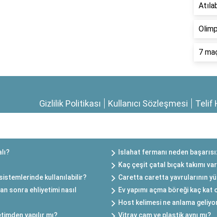
Atılab
Olimp
7 maç
Gizlilik Politikası
Kullanıcı Sözleşmesi
Telif 
lı?
Islahat fermanı neden başarısı
Kaç çeşit çatal bıçak takımı va
istemlerinde kullanılabilir?
Caretta caretta yavrularının yü
tan sonra ehliyetimi nasıl
Ev yapımı açma böreği kaç kat 
Host kelimesi ne anlama geliyo
retimden yapılır mı?
Vitray cam ve plastik aynı mı?