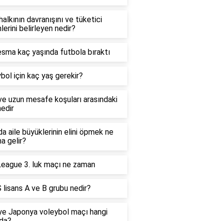
alkının davranışını ve tüketici
lerini belirleyen nedir?
sma kaç yaşında futbola bıraktı
bol için kaç yaş gerekir?
ve uzun mesafe koşuları arasındaki
nedir
a aile büyüklerinin elini öpmek ne
a gelir?
eague 3. luk maçı ne zaman
lisans A ve B grubu nedir?
ye Japonya voleybol maçı hangi
da?