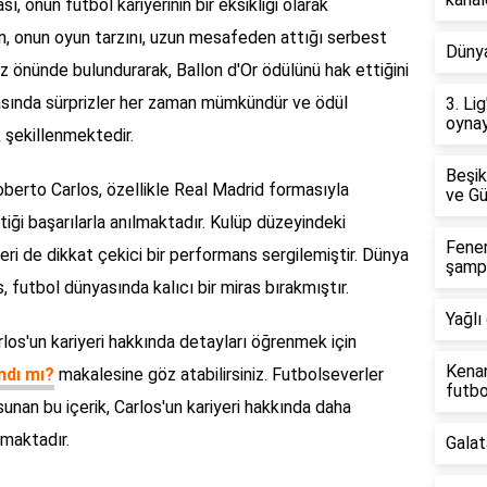
 onun futbol kariyerinin bir eksikliği olarak
an, onun oyun tarzını, uzun mesafeden attığı serbest
Dünya
öz önünde bulundurarak, Ballon d'Or ödülünü hak ettiğini
sında sürprizler her zaman mümkündür ve ödül
3. Li
oynay
k şekillenmektedir.
Beşik
berto Carlos, özellikle Real Madrid formasıyla
ve Gü
iği başarılarla anılmaktadır. Kulüp düzeyindeki
Fene
riyeri de dikkat çekici bir performans sergilemiştir. Dünya
şamp
 futbol dünyasında kalıcı bir miras bırakmıştır.
Yağlı 
los'un kariyeri hakkında detayları öğrenmek için
Kenan
ndı mı?
makalesine göz atabilirsiniz. Futbolseverler
futb
sunan bu içerik, Carlos'un kariyeri hakkında daha
rmaktadır.
Galat