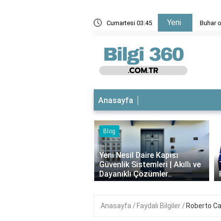
Yeni
atörü kaç kW olmalı?
Cumartesi 03:45
Buhar o
Anasayfa
Blog
iyotikli Krem Açık
‹
a Sürülür mü?
Yeni Nesil Daire Kapısı
ımı, Faydaları ve
Güvenlik Sistemleri | Akıllı ve
i..
Dayanıklı Çözümler..
Anasayfa
Faydalı Bilgiler
Roberto Car