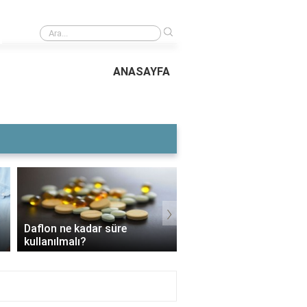
›
Islahat fermanı neden başarısız oldu?
ANASAYFA
›
Daflon ne kadar süre
3 Aylık Bebek Günde K
kullanılmalı?
Mama Yer?