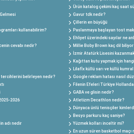
Ürün katalog çekimi kaç saat s
 Gelmesi
Gavur tdk nedir?
Çillerin en büyüğü
gramları kullanabilirim?
Paslanmaya başlayan tost makin
Ehliyet üzerindeki sayılar ne a
cenin cevabı nedir?
Millie Boby Brown kaç dil biliyo
İzmir Atatürk Lisesini kazanmak
Kağıttan kutu yapmak için hangi 
Lilafİx küllü sarı ve küllü kumra
tercihlerini belirleyen nedir?
Google reklam hatası nasıl düze
ktı
Filenin Efeleri Türkiye Hollan
i
GABA ve glisin nedir?
 2025-2026
Atletizm Decathlon nedir?
Dünyaca ünlü tenisçiler kimlerd
Besyo parkuru kaç saniye?
in adı nedir
Yüzmek kolları inceltir mi?
En uzun süren basketbol maçı 