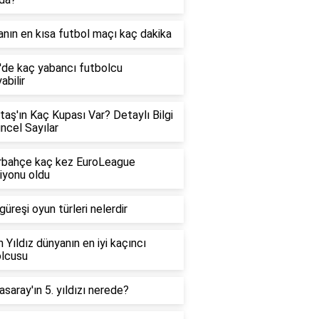
nın en kısa futbol maçı kaç dakika
g'de kaç yabancı futbolcu
abilir
taş'ın Kaç Kupası Var? Detaylı Bilgi
ncel Sayılar
rbahçe kaç kez EuroLeague
iyonu oldu
güreşi oyun türleri nelerdir
 Yıldız dünyanın en iyi kaçıncı
olcusu
asaray'ın 5. yıldızı nerede?