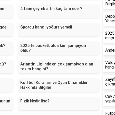
Bilgi
 ne
4 tane çeyrek altın kaç tam eder?
Depo 
Yönet
igde
Sporcu hangi yoğurt yemeli
2025 
maçı
ek?
2025'te basketbolda kim şampiyon
Ander
oldu?
Voley
ldü?
Arjantin Ligi'nde en çok şampiyon olan
hangi
takım hangisi?
Zayıf
Korfbol Kuralları ve Oyun Dinamikleri
çıkma
Hakkında Bilgiler
Cev A
nunun
Fizik Nedir lise?
yapılı
Futbo