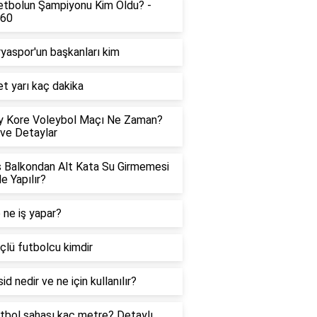
tbolun Şampiyonu Kim Oldu? -
360
yaspor'un başkanları kim
t yarı kaç dakika
y Kore Voleybol Maçı Ne Zaman?
 ve Detaylar
 Balkondan Alt Kata Su Girmemesi
Ne Yapılır?
 ne iş yapar?
çlü futbolcu kimdir
id nedir ve ne için kullanılır?
tbol sahası kaç metre? Detaylı