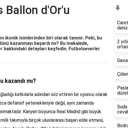
 Ballon d'Or'u
Fa
Caret
deniz
n ikonik isimlerinden biri olarak tanınır. Peki, bu
2 yıll
dülünü kazanmayı başardı mı? Bu makalede,
ortaö
Or hakkındaki detayları keşfedin. Futbolseverler
Gavur
Çille
'u kazandı mı?
Pasla
düzelt
ladığı katkılarla adından söz ettiren bir oyuncu olarak
nızca defansif yetenekleriyle değil, aynı zamanda
Suda 
ınmaktadır. Kariyeri boyunca Real Madrid gibi büyük
cevab
illi takımıyla birçok uluslararası başarı elde etmesi,
Bodru