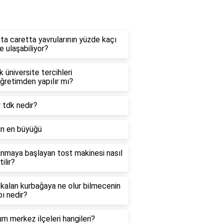
ydalı Bilgiler
ta caretta yavrularının yüzde kaçı
e ulaşabiliyor?
ık üniversite tercihleri
ğretimden yapılır mı?
 tdk nedir?
rin en büyüğü
nmaya başlayan tost makinesi nasıl
ilir?
kalan kurbağaya ne olur bilmecenin
ı nedir?
m merkez ilçeleri hangileri?