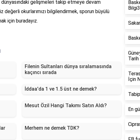
or dünyasındaki gelişmeleri takip etmeye devam
Baske
Bilgi
iz değerli okurlarımızı bilgilendirmek, sporun büyülü
ak için buradayız.
Sakar
Baske
ı
Güne
Tarih
Filenin Sultanları dünya sıralamasında
kaçıncı sırada
Teras
İçin 
İddaa'da 1 ve 1.5 üst ne demek?
Tabip
Mesut Özil Hangi Takımı Satın Aldı?
En gü
Cipras
dar
Merhem ne demek TDK?
FB fu