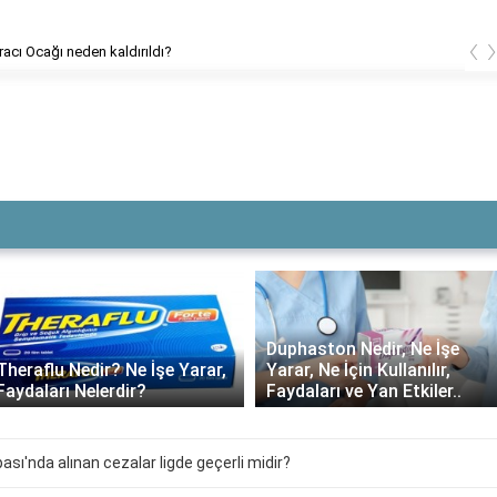
‹
cı Ocağı neden kaldırıldı?
Duphaston Nedir, Ne İşe
Theraflu Nedir? Ne İşe Yarar,
Yarar, Ne İçin Kullanılır,
Faydaları Nelerdir?
Faydaları ve Yan Etkiler..
ası'nda alınan cezalar ligde geçerli midir?