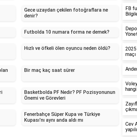
FB fu
Gece uzaydan çekilen fotoğraflara ne
Bilgi
denir?
Depo 
Futbolda 10 numara forma ne demek?
Yönet
Hızlı ve öfkeli ölen oyuncu neden öldü?
2025 
maçı
Ander
olan
Bir maç kaç saat sürer
Voley
hangi
ri
Basketbolda PF Nedir? PF Pozisyonunun
Önemi ve Görevleri
Zayıf
çıkma
Fenerbahçe Süper Kupa ve Türkiye
Kupası'nı aynı anda aldı mı
Cev A
yapılı