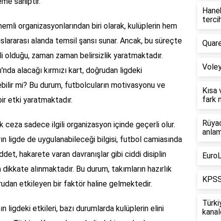
eme sahiptir.
Haneh
tercih
emli organizasyonlarından biri olarak, kulüplerin hem
slararası alanda temsil şansı sunar. Ancak, bu süreçte
Quare
li olduğu, zaman zaman belirsizlik yaratmaktadır.
Voley
'nda alacağı kırmızı kart, doğrudan ligdeki
bilir mi? Bu durum, futbolcuların motivasyonu ve
Kısa 
fark 
bir etki yaratmaktadır.
Rüyad
k ceza sadece ilgili organizasyon içinde geçerli olur.
anlam
ın ligde de uygulanabileceği bilgisi, futbol camiasında
ddet, hakarete varan davranışlar gibi ciddi disiplin
EuroL
da dikkate alınmaktadır. Bu durum, takımların hazırlık
KPSS 
rudan etkileyen bir faktör haline gelmektedir.
Türki
n ligdeki etkileri, bazı durumlarda kulüplerin elini
kanal