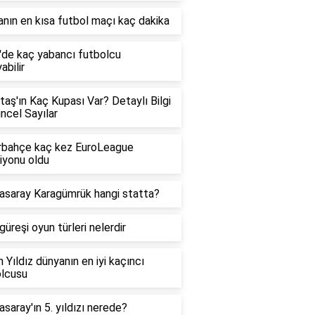
nın en kısa futbol maçı kaç dakika
g'de kaç yabancı futbolcu
abilir
taş'ın Kaç Kupası Var? Detaylı Bilgi
ncel Sayılar
rbahçe kaç kez EuroLeague
iyonu oldu
asaray Karagümrük hangi statta?
güreşi oyun türleri nelerdir
 Yıldız dünyanın en iyi kaçıncı
olcusu
asaray'ın 5. yıldızı nerede?