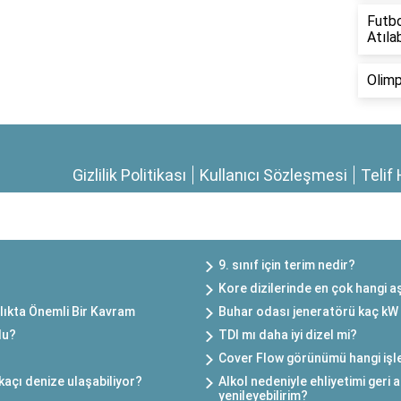
Futbo
Atılab
Olimp
Gizlilik Politikası
Kullanıcı Sözleşmesi
Telif 
9. sınıf için terim nedir?
Kore dizilerinde en çok hangi a
lıkta Önemli Bir Kavram
Buhar odası jeneratörü kaç kW
du?
TDI mı daha iyi dizel mi?
Cover Flow görünümü hangi işlet
kaçı denize ulaşabiliyor?
Alkol nedeniyle ehliyetimi geri 
yenileyebilirim?