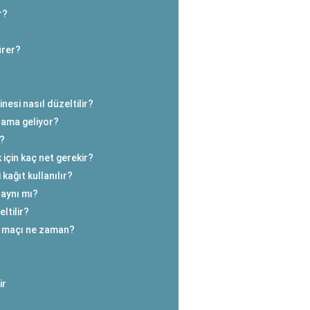
r?
ürer?
esi nasıl düzeltilir?
nlama geliyor?
r?
 için kaç net gerekir?
kağıt kullanılır?
l aynı mı?
ltilir?
da maçı ne zaman?
ir