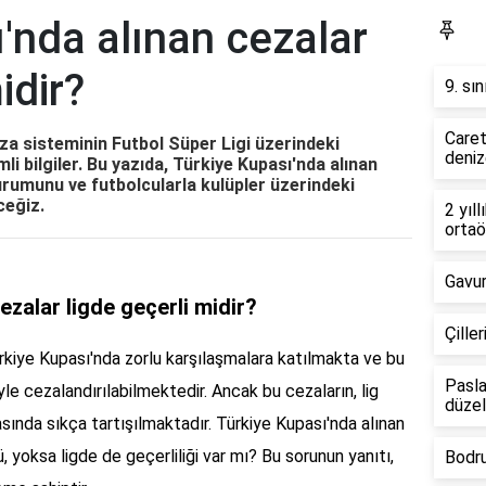
'nda alınan cezalar
Fa
idir?
9. sın
Caret
za sisteminin Futbol Süper Ligi üzerindeki
deniz
li bilgiler. Bu yazıda, Türkiye Kupası'nda alınan
durumunu ve futbolcularla kulüpler üzerindeki
ceğiz.
2 yıll
ortaö
Gavur
ezalar ligde geçerli midir?
Çille
Türkiye Kupası'nda zorlu karşılaşmalara katılmakta ve bu
Pasla
niyle cezalandırılabilmektedir. Ancak bu cezaların, lig
düzelt
asında sıkça tartışılmaktadır. Türkiye Kupası'nda alınan
 yoksa ligde de geçerliliği var mı? Bu sorunun yanıtı,
Bodru