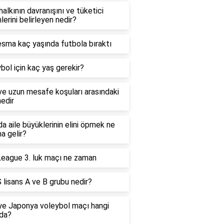
alkının davranışını ve tüketici
lerini belirleyen nedir?
sma kaç yaşında futbola bıraktı
bol için kaç yaş gerekir?
ve uzun mesafe koşuları arasındaki
nedir
a aile büyüklerinin elini öpmek ne
a gelir?
eague 3. luk maçı ne zaman
lisans A ve B grubu nedir?
ye Japonya voleybol maçı hangi
da?