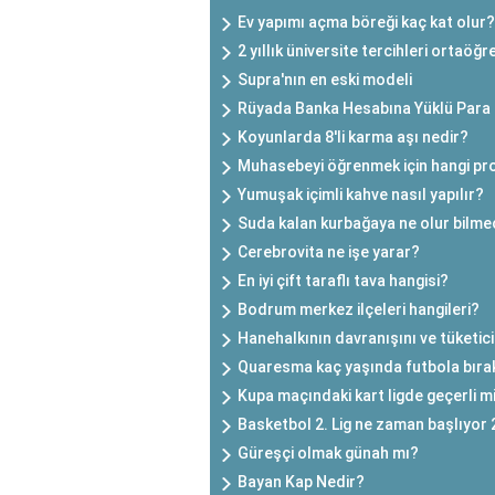
Ev yapımı açma böreği kaç kat olur?
2 yıllık üniversite tercihleri ortaöğ
Supra'nın en eski modeli
Rüyada Banka Hesabına Yüklü Para
Koyunlarda 8'li karma aşı nedir?
Muhasebeyi öğrenmek için hangi pro
Yumuşak içimli kahve nasıl yapılır?
Suda kalan kurbağaya ne olur bilme
Cerebrovita ne işe yarar?
En iyi çift taraflı tava hangisi?
Bodrum merkez ilçeleri hangileri?
Hanehalkının davranışını ve tüketici 
Quaresma kaç yaşında futbola bıra
Kupa maçındaki kart ligde geçerli m
Basketbol 2. Lig ne zaman başlıyor
Güreşçi olmak günah mı?
Bayan Kap Nedir?