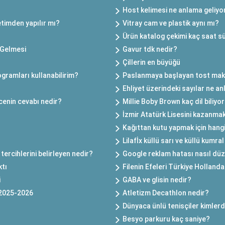
Host kelimesi ne anlama geliyo
retimden yapılır mı?
Vitray cam ve plastik aynı mı?
Ürün katalog çekimi kaç saat s
 Gelmesi
Gavur tdk nedir?
Çillerin en büyüğü
gramları kullanabilirim?
Paslanmaya başlayan tost makin
Ehliyet üzerindeki sayılar ne a
cenin cevabı nedir?
Millie Boby Brown kaç dil biliyo
İzmir Atatürk Lisesini kazanmak
Kağıttan kutu yapmak için hangi 
Lilafİx küllü sarı ve küllü kumra
tercihlerini belirleyen nedir?
Google reklam hatası nasıl düze
ktı
Filenin Efeleri Türkiye Hollan
i
GABA ve glisin nedir?
 2025-2026
Atletizm Decathlon nedir?
Dünyaca ünlü tenisçiler kimlerd
Besyo parkuru kaç saniye?