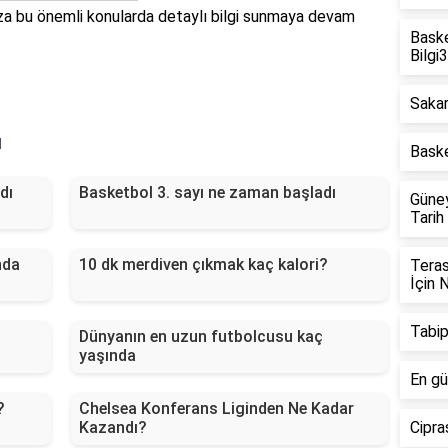
ıza bu önemli konularda detaylı bilgi sunmaya devam
Baske
Bilgi
Sakar
ı
Baske
dı
Basketbol 3. sayı ne zaman başladı
Güne
Tarih
nda
10 dk merdiven çıkmak kaç kalori?
Teras
İçin 
Tabip
Dünyanın en uzun futbolcusu kaç
yaşında
En gü
?
Chelsea Konferans Liginden Ne Kadar
Kazandı?
Cipras