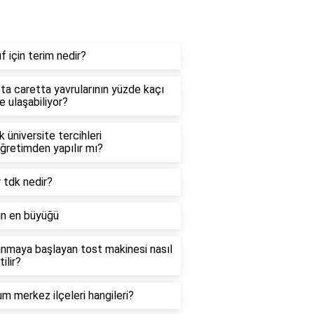
ydalı Bilgiler
ıf için terim nedir?
ta caretta yavrularının yüzde kaçı
e ulaşabiliyor?
ık üniversite tercihleri
ğretimden yapılır mı?
 tdk nedir?
rin en büyüğü
nmaya başlayan tost makinesi nasıl
ilir?
m merkez ilçeleri hangileri?