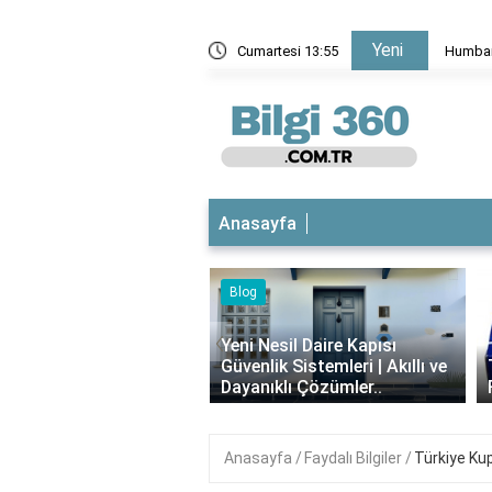
Yeni
eden kaldırıldı?
Cumartesi 13:55
Humbara
Anasayfa
Blog
iyotikli Krem Açık
‹
a Sürülür mü?
Yeni Nesil Daire Kapısı
ımı, Faydaları ve
Güvenlik Sistemleri | Akıllı ve
i..
Dayanıklı Çözümler..
Anasayfa
Faydalı Bilgiler
Türkiye Kup