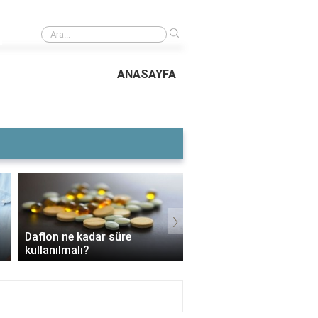
›
9. sınıf için terim nedir?
ANASAYFA
›
Daflon ne kadar süre
3 Aylık Bebek Günde K
kullanılmalı?
Mama Yer?