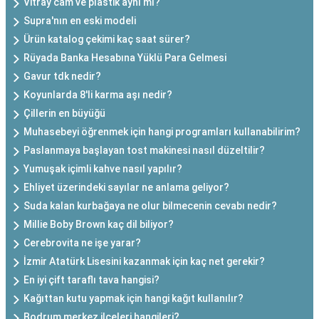
Vitray cam ve plastik aynı mı?
Supra'nın en eski modeli
Ürün katalog çekimi kaç saat sürer?
Rüyada Banka Hesabına Yüklü Para Gelmesi
Gavur tdk nedir?
Koyunlarda 8'li karma aşı nedir?
Çillerin en büyüğü
Muhasebeyi öğrenmek için hangi programları kullanabilirim?
Paslanmaya başlayan tost makinesi nasıl düzeltilir?
Yumuşak içimli kahve nasıl yapılır?
Ehliyet üzerindeki sayılar ne anlama geliyor?
Suda kalan kurbağaya ne olur bilmecenin cevabı nedir?
Millie Boby Brown kaç dil biliyor?
Cerebrovita ne işe yarar?
İzmir Atatürk Lisesini kazanmak için kaç net gerekir?
En iyi çift taraflı tava hangisi?
Kağıttan kutu yapmak için hangi kağıt kullanılır?
Bodrum merkez ilçeleri hangileri?